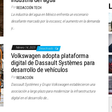
L
Por
REDACCIÓN TECH
La industria del agua en México enfrenta un escenario
desafiante marcado por la escasez, el aumento en la demanda
y…
febrero 14, 2025
Desactivado
Volkswagen adopta plataforma
digital de Dassault Systèmes para
desarrollo de vehículos
Por
REDACCIÓN
Dassault Systèmes y Grupo Volkswagen establecieron una
asociación a largo plazo para modernizar la infraestructura
digital en el desarrollo de…