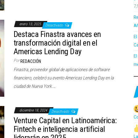
7,
Re
enero 13, 2025
Añ
Desactivado
Destaca Finastra avances en
El
transformación digital en el
Ca
Americas Lending Day
El
Por
REDACCIÓN
me
Finastra, proveedor global de aplicaciones de software
financiero, celebró su evento Americas Lending Day en la
ciudad de Nueva York.…
diciembre 18, 2024
Desactivado
Co
Venture Capital en Latinoamérica:
Fintech e inteligencia artificial
liderarán en 2025
La