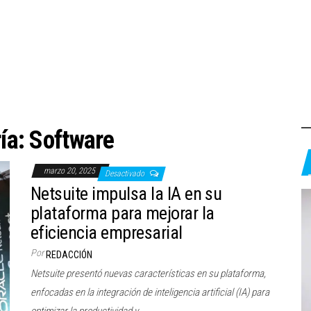
ía:
Software
marzo 20, 2025
Desactivado
Netsuite impulsa la IA en su
plataforma para mejorar la
eficiencia empresarial
Por
REDACCIÓN
Netsuite presentó nuevas características en su plataforma,
enfocadas en la integración de inteligencia artificial (IA) para