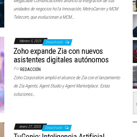
Megacable Comunicaciones anunció la integración de sus
unidades de negocios ho1a Innovación, MetroCarrier y MCM
Telecom, que evolucionan a MCM…
febrero 5, 2025
Desactivado
Zoho expande Zia con nuevos
asistentes digitales autónomos
Por
REDACCIÓN
Zoho Corporation amplió el alcance de Zia con el lanzamiento
de Zia Agents, Agent Studio y Agent Marketplace. Estas
soluciones…
enero 27, 2025
Desactivado
TuGenio: Inteligencia Artificial