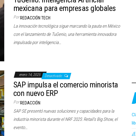
mexicana para empresas globales
Por
REDACCIÓN TECH
La innovación tecnológica sigue marcando la pauta en México
con el lanzamiento de TuGenio, una herramienta innovadora
impulsada por inteligencia…
enero 14, 2025
Desactivado
SAP impulsa el comercio minorista
con nuevo ERP
Por
REDACCIÓN
SAP SE presentó nuevas soluciones y capacidades para la
Cl
industria minorista durante el NRF 2025: Retail’s Big Show, el
li
evento…
¿E