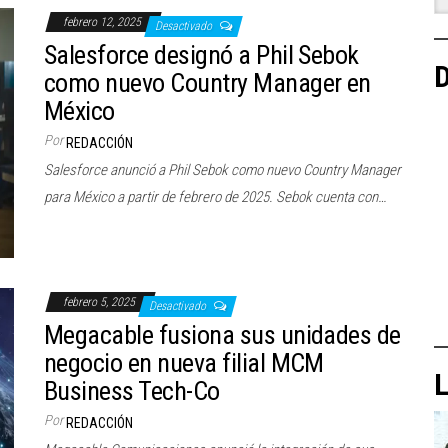
febrero 12, 2025
Desactivado
Salesforce designó a Phil Sebok
D
como nuevo Country Manager en
México
Por
REDACCIÓN
Salesforce anunció a Phil Sebok como nuevo Country Manager
para México a partir de febrero de 2025. Sebok cuenta con…
febrero 5, 2025
Desactivado
Megacable fusiona sus unidades de
negocio en nueva filial MCM
L
Business Tech-Co
Por
REDACCIÓN