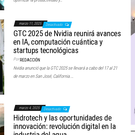
optimizar la productividad y…
marzo 11, 2025
Desactivado
GTC 2025 de Nvidia reunirá avances
en IA, computación cuántica y
startups tecnológicas
Por
REDACCIÓN
Nvidia anunció que la GTC 2025 se llevará a cabo del 17 al 21
de marzo en San José, California.…
marzo 4, 2025
Desactivado
Hidrotech y las oportunidades de
innovación: revolución digital en la
industria del agua