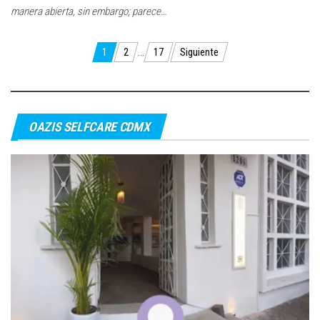
manera abierta, sin embargo; parece…
Paginación
1
2
…
17
Siguiente
de
entradas
OAZIS SELFCARE CDMX