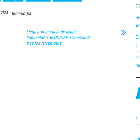
7,
cios
tecnología
Re
Añ
Llega primer vuelo de ayuda
El
humanitaria de UNICEF a Venezuela
tras los terremotos
Ca
El
me
Co
La