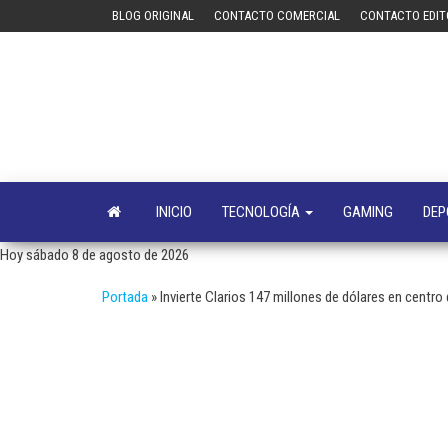
Saltar
BLOG ORIGINAL
CONTACTO COMERCIAL
CONTACTO EDIT
al
contenido
INICIO
TECNOLOGÍA
GAMING
DEP
Hoy sábado 8 de agosto de 2026
Portada
»
Invierte Clarios 147 millones de dólares en centr