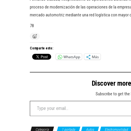
proceso de modernización de las operaciones de la empresa e
mercado automotriz mediante una red logística con mayor cap
78
Comparte esto:
WhatsApp
Más
Discover mor
Subscribe to get the 
Type your email…
Categoría
1 portada
Autos
Electromovilidad