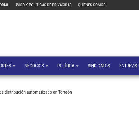
ORIAL
AVISO Y POLÍTICAS DE PRIVACIDAD
QUIÉNES SOMOS
Tecn
Noticias 
opinión
sobre
tecnologí
y
negocio
ORTES
NEGOCIOS
POLÍTICA
SINDICATOS
ENTREVIS
o de distribución automatizado en Torreón