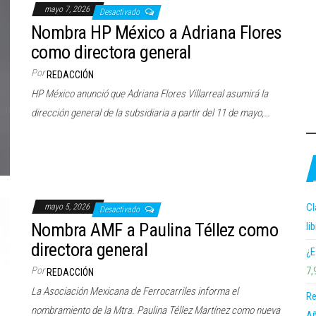
mayo 7, 2026
Desactivado
Nombra HP México a Adriana Flores
como directora general
Por
REDACCIÓN
HP México anunció que Adriana Flores Villarreal asumirá la
dirección general de la subsidiaria a partir del 11 de mayo,…
Cl
mayo 5, 2026
Desactivado
Nombra AMF a Paulina Téllez como
li
directora general
¿E
7,
Por
REDACCIÓN
La Asociación Mexicana de Ferrocarriles informa el
Re
nombramiento de la Mtra. Paulina Téllez Martínez como nueva
Añ