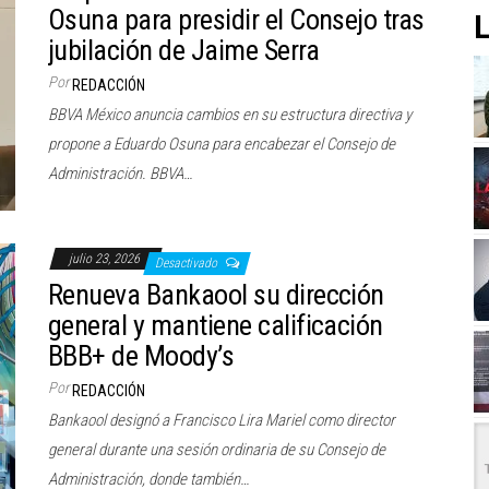
Osuna para presidir el Consejo tras
L
jubilación de Jaime Serra
Por
REDACCIÓN
BBVA México anuncia cambios en su estructura directiva y
propone a Eduardo Osuna para encabezar el Consejo de
Administración. BBVA…
julio 23, 2026
Desactivado
Renueva Bankaool su dirección
general y mantiene calificación
BBB+ de Moody’s
Por
REDACCIÓN
Bankaool designó a Francisco Lira Mariel como director
general durante una sesión ordinaria de su Consejo de
Administración, donde también…