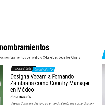
nombramientos
los nombramientos de nivel C o C-Level, es decir, los Chiefs
agosto 5, 2026
Desactivado
Designa Veeam a Fernando
Zambrana como Country Manager
en México
Por
REDACCIÓN
Veeam Software designó a Fernando Zambrana como Country