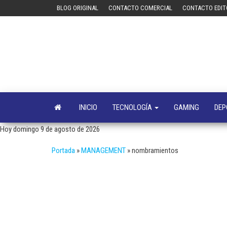
Saltar
BLOG ORIGINAL
CONTACTO COMERCIAL
CONTACTO EDIT
al
contenido
INICIO
TECNOLOGÍA
GAMING
DEP
Hoy domingo 9 de agosto de 2026
Portada
»
MANAGEMENT
»
nombramientos