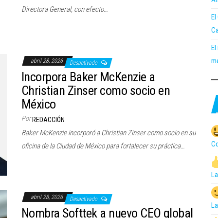
Directora General, con efecto…
El
Ca
El
me
abril 28, 2026
Desactivado
Incorpora Baker McKenzie a
Christian Zinser como socio en
México
Por
REDACCIÓN
Baker McKenzie incorporó a Christian Zinser como socio en su
Co
oficina de la Ciudad de México para fortalecer su práctica…
La
abril 28, 2026
Desactivado
La
Nombra Softtek a nuevo CEO global