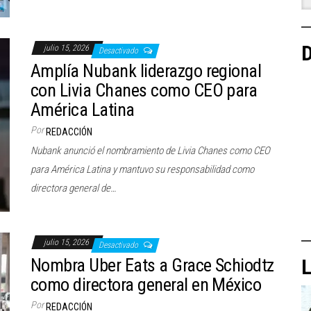
D
julio 15, 2026
Desactivado
Amplía Nubank liderazgo regional
con Livia Chanes como CEO para
América Latina
Por
REDACCIÓN
Nubank anunció el nombramiento de Livia Chanes como CEO
para América Latina y mantuvo su responsabilidad como
directora general de…
julio 15, 2026
Desactivado
L
Nombra Uber Eats a Grace Schiodtz
como directora general en México
Por
REDACCIÓN