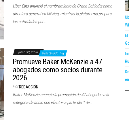
Uber Eats anunció el nombramiento de Grace Schiodtz como
directora general en México, mientras la plataforma prepara
Ub
las actividades por…
Wi
El
Go
junio 30, 2026
In
Desactivado
Promueve Baker McKenzie a 47
Ru
abogados como socios durante
De
2026
en
Por
REDACCIÓN
Baker McKenzie anunció la promoción de 47 abogados a la
categoría de socio con efectos a partir del 1 de…