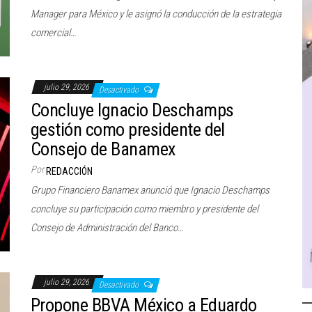
Manager para México y le asignó la conducción de la estrategia
comercial…
julio 29, 2026
Desactivado
Concluye Ignacio Deschamps
gestión como presidente del
Consejo de Banamex
Por
REDACCIÓN
Grupo Financiero Banamex anunció que Ignacio Deschamps
concluye su participación como miembro y presidente del
Consejo de Administración del Banco…
julio 29, 2026
Desactivado
Propone BBVA México a Eduardo