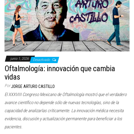
junio 1, 2026
Desactivado
Oftalmología: innovación que cambia
vidas
Por
JORGE ARTURO CASTILLO
El XXXVIII Congreso Mexicano de Oftalmología mostró que el verdadero
avance científico no depende sólo de nuevas tecnologías, sino de la
capacidad de analizarlas críticamente. La innovación médica necesita
evidencia, discusión y actualización permanente para beneficiar a los
pacientes.