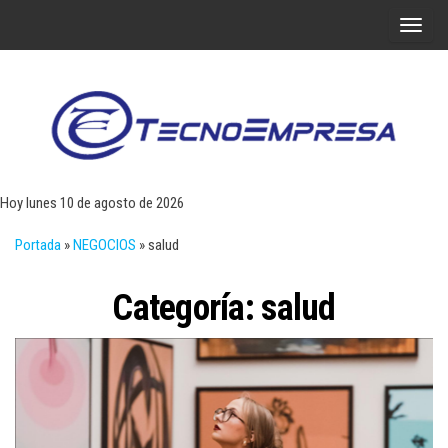
Saltar
A
al
l
contenido
t
e
r
Tecn
Noticias 
opinión
n
sobre
a
tecnologí
Hoy lunes 10 de agosto de 2026
y
r
negocio
Portada
»
NEGOCIOS
»
salud
l
a
Categoría:
salud
n
a
v
e
g
a