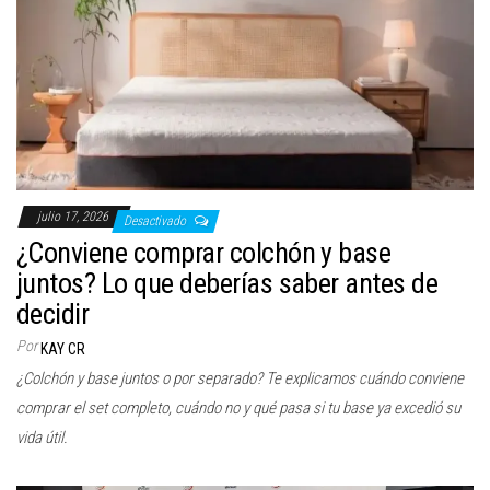
julio 17, 2026
Desactivado
¿Conviene comprar colchón y base
juntos? Lo que deberías saber antes de
decidir
Por
KAY CR
¿Colchón y base juntos o por separado? Te explicamos cuándo conviene
comprar el set completo, cuándo no y qué pasa si tu base ya excedió su
vida útil.