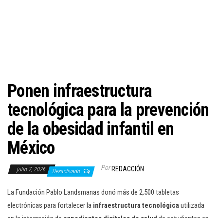
c
i
ó
n
Ponen infraestructura
tecnológica para la prevención
de la obesidad infantil en
México
Por
REDACCIÓN
julio 7, 2026
Desactivado
La Fundación Pablo Landsmanas donó más de 2,500 tabletas
electrónicas para fortalecer la
infraestructura tecnológica
utilizada