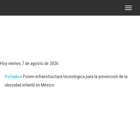
Saltar
A
al
l
contenido
t
e
r
Tecn
Noticias 
opinión
n
sobre
a
tecnologí
Hoy viernes 7 de agosto de 2026
y
r
negocio
Portada
»
Ponen infraestructura tecnológica para la prevención de la
l
obesidad infantil en México
a
n
a
v
e
g
a