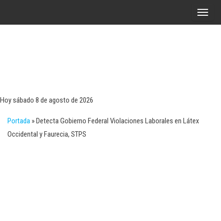
Saltar
A
al
l
contenido
t
e
r
Tecn
Noticias 
opinión
n
sobre
a
tecnologí
Hoy sábado 8 de agosto de 2026
y
r
negocio
Portada
»
Detecta Gobierno Federal Violaciones Laborales en Látex
l
Occidental y Faurecia, STPS
a
n
a
v
e
g
a