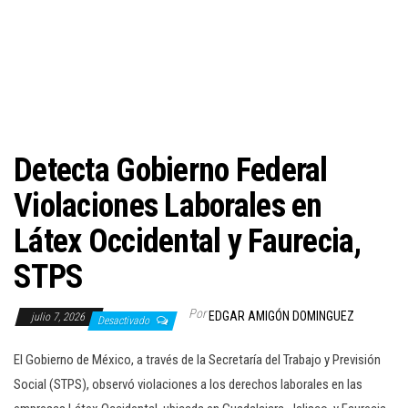
c
i
ó
n
Detecta Gobierno Federal
Violaciones Laborales en
Látex Occidental y Faurecia,
STPS
Por
EDGAR AMIGÓN DOMINGUEZ
julio 7, 2026
Desactivado
El Gobierno de México, a través de la Secretaría del Trabajo y Previsión
Social (STPS), observó violaciones a los derechos laborales en las