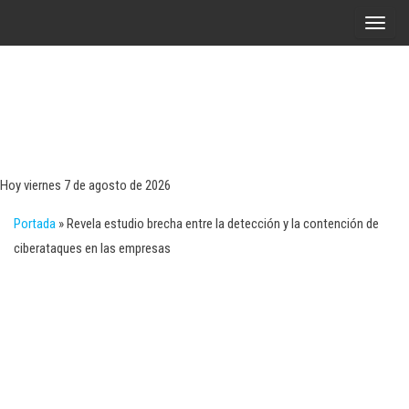
Saltar
A
al
l
contenido
t
e
r
Tecn
Noticias 
opinión
n
sobre
a
tecnologí
Hoy viernes 7 de agosto de 2026
y
r
negocio
Portada
»
Revela estudio brecha entre la detección y la contención de
l
ciberataques en las empresas
a
n
a
v
e
g
a