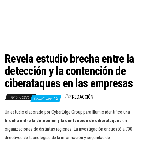
c
i
ó
n
Revela estudio brecha entre la
detección y la contención de
ciberataques en las empresas
Por
REDACCIÓN
julio 7, 2026
Desactivado
Un estudio elaborado por CyberEdge Group para Illumio identificó una
brecha entre la detección y la contención de ciberataques
en
organizaciones de distintas regiones. La investigación encuestó a 700
directivos de tecnologías de la información y seguridad de