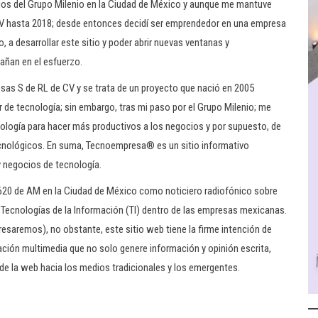
cios del Grupo Milenio en la Ciudad de México y aunque me mantuve
V hasta 2018; desde entonces decidí ser emprendedor en una empresa
a desarrollar este sitio y poder abrir nuevas ventanas y
ñan en el esfuerzo.
s S de RL de CV y se trata de un proyecto que nació en 2005
r de tecnología; sin embargo, tras mi paso por el Grupo Milenio; me
ología para hacer más productivos a los negocios y por supuesto, de
cnológicos. En suma, Tecnoempresa® es un sitio informativo
y negocios de tecnología.
 620 de AM en la Ciudad de México como noticiero radiofónico sobre
 Tecnologías de la Información (TI) dentro de las empresas mexicanas.
esaremos), no obstante, este sitio web tiene la firme intención de
ación multimedia que no solo genere información y opinión escrita,
e la web hacia los medios tradicionales y los emergentes.