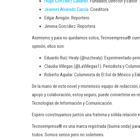
Hugo González Gallardo
. Fundador, Director y Editor
Jeannet Alvarado García
. Coeditora
Edgar Amigón. Reportero
Jimena González. Reportera
Asimismo y para no quedarnos solos, Tecnoempresa® cuen
opinión, ellos son:
Eduardo Ruíz Healy (@ruizhealy). Experimentado peri
Claudia Villegas (@LaVillegas1). Periodista y Columni
Roberto Aguilar. Columnista de El Sol de México y Ed
De la mano de este novel y misterioso equipo de redacción
apoyo y colaboración, estoy seguro; puede convertirse en re
Tecnologías de Información y Comunicación.
Espero construyamos juntos una fraterna y sólida relación e
Tecnoempresa® es una marca registrada (buena onda) para 
todos. Somos serios pero no solemnes.