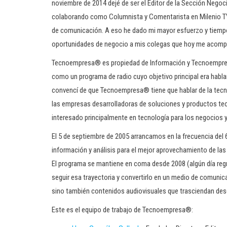
noviembre de 2014 dejé de ser el Editor de la Sección Nego
colaborando como Columnista y Comentarista en Milenio T
de comunicación. A eso he dado mi mayor esfuerzo y tiempo, 
oportunidades de negocio a mis colegas que hoy me acompa
Tecnoempresa® es propiedad de Información y Tecnoempresa
como un programa de radio cuyo objetivo principal era habla
convencí de que Tecnoempresa® tiene que hablar de la tecn
las empresas desarrolladoras de soluciones y productos te
interesado principalmente en tecnología para los negocios 
El 5 de septiembre de 2005 arrancamos en la frecuencia del
información y análisis para el mejor aprovechamiento de las
El programa se mantiene en coma desde 2008 (algún día regr
seguir esa trayectoria y convertirlo en un medio de comunic
sino también contenidos audiovisuales que trasciendan desd
Este es el equipo de trabajo de Tecnoempresa®: