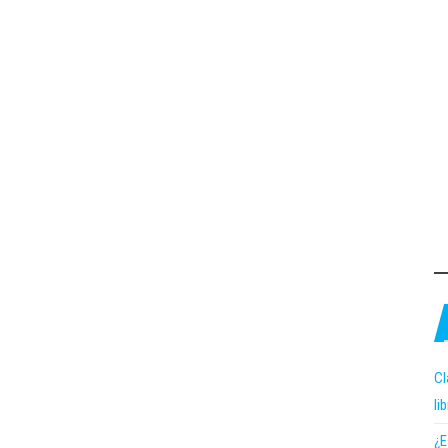
Cl
li
¿E