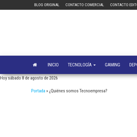
Saltar
BLOG ORIGINAL
CONTACTO COMERCIAL
CONTACTO EDIT
al
contenido
INICIO
TECNOLOGÍA
GAMING
DEP
Hoy sábado 8 de agosto de 2026
Portada
»
¿Quiénes somos Tecnoempresa?