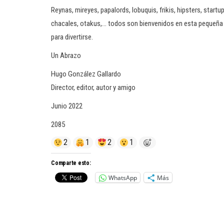
Reynas, mireyes, papalords, lobuquis, frikis, hipsters, star
chacales, otakus,… todos son bienvenidos en esta pequeña 
para divertirse.
Un Abrazo
Hugo González Gallardo
Director, editor, autor y amigo
Junio 2022
2085
2
1
2
1
Comparte esto:
WhatsApp
Más