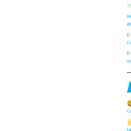
7,
Re
Añ
El
Ca
El
me
Co
La