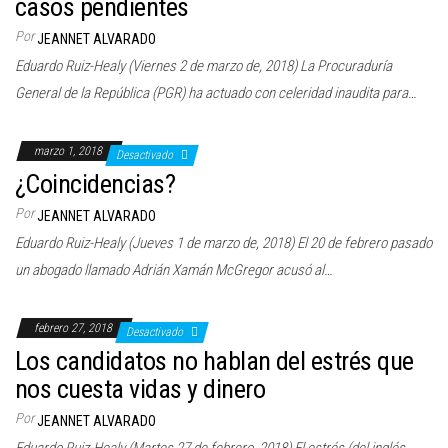
casos pendientes
Por
JEANNET ALVARADO
Eduardo Ruiz-Healy (Viernes 2 de marzo de, 2018) La Procuraduría
General de la República (PGR) ha actuado con celeridad inaudita para…
marzo 1, 2018
Desactivado
¿Coincidencias?
Por
JEANNET ALVARADO
Eduardo Ruiz-Healy (Jueves 1 de marzo de, 2018) El 20 de febrero pasado
un abogado llamado Adrián Xamán McGregor acusó al…
febrero 27, 2018
Desactivado
Los candidatos no hablan del estrés que
nos cuesta vidas y dinero
Por
JEANNET ALVARADO