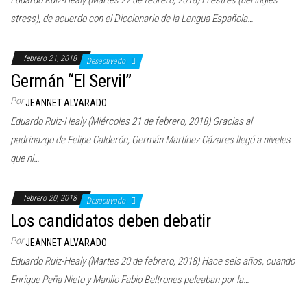
Eduardo Ruiz-Healy (Martes 27 de febrero, 2018) El estrés (del inglés
stress), de acuerdo con el Diccionario de la Lengua Española…
febrero 21, 2018
Desactivado
Germán “El Servil”
Por
JEANNET ALVARADO
Eduardo Ruiz-Healy (Miércoles 21 de febrero, 2018) Gracias al
padrinazgo de Felipe Calderón, Germán Martínez Cázares llegó a niveles
que ni…
febrero 20, 2018
Desactivado
Los candidatos deben debatir
Por
JEANNET ALVARADO
Eduardo Ruiz-Healy (Martes 20 de febrero, 2018) Hace seis años, cuando
Enrique Peña Nieto y Manlio Fabio Beltrones peleaban por la…