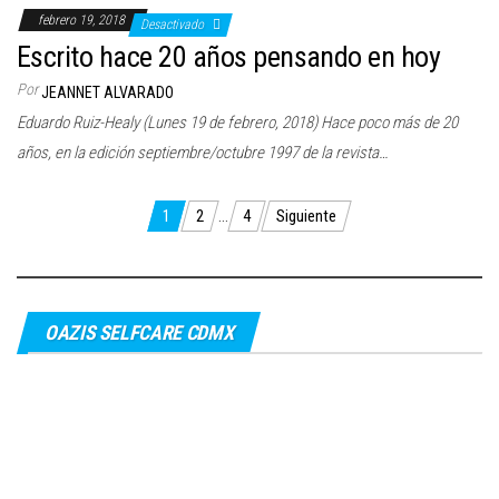
febrero 19, 2018
Desactivado
Escrito hace 20 años pensando en hoy
Por
JEANNET ALVARADO
Eduardo Ruiz-Healy (Lunes 19 de febrero, 2018) Hace poco más de 20
años, en la edición septiembre/octubre 1997 de la revista…
Paginación
1
2
…
4
Siguiente
de
entradas
OAZIS SELFCARE CDMX