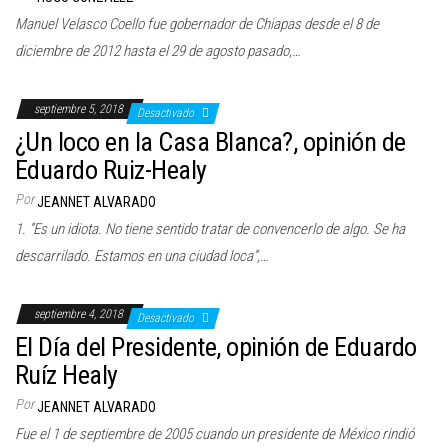
c
Manuel Velasco Coello fue gobernador de Chiapas desde el 8 de
i
diciembre de 2012 hasta el 29 de agosto pasado,…
ó
n
septiembre 5, 2018
Desactivado
¿Un loco en la Casa Blanca?, opinión de
Eduardo Ruiz-Healy
Por
JEANNET ALVARADO
1. ”Es un idiota. No tiene sentido tratar de convencerlo de algo. Se ha
descarrilado. Estamos en una ciudad loca”,…
septiembre 4, 2018
Desactivado
El Día del Presidente, opinión de Eduardo
Ruíz Healy
Por
JEANNET ALVARADO
Fue el 1 de septiembre de 2005 cuando un presidente de México rindió