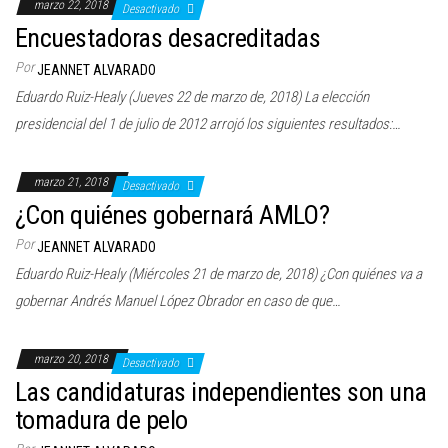
marzo 22, 2018
Desactivado
Encuestadoras desacreditadas
Por
JEANNET ALVARADO
Eduardo Ruiz-Healy (Jueves 22 de marzo de, 2018) La elección
presidencial del 1 de julio de 2012 arrojó los siguientes resultados:…
marzo 21, 2018
Desactivado
¿Con quiénes gobernará AMLO?
Por
JEANNET ALVARADO
Eduardo Ruiz-Healy (Miércoles 21 de marzo de, 2018) ¿Con quiénes va a
gobernar Andrés Manuel López Obrador en caso de que…
marzo 20, 2018
Desactivado
Las candidaturas independientes son una
tomadura de pelo