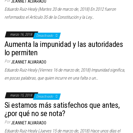
Por
JEANNET ALVARADO
Eduardo Ruiz-Healy (Martes 20 de marzo de, 2018) En 2012 fueron
reformados el Artículo 35 de la Constitución y la Ley…
marzo 16, 2018
Desactivado
Aumenta la impunidad y las autoridades
lo permiten
Por
JEANNET ALVARADO
Eduardo Ruiz-Healy (Viernes 16 de marzo de, 2018) Impunidad significa,
en pocas palabras, que quien incurre en una falta o un…
marzo 15, 2018
Desactivado
Si estamos más satisfechos que antes,
¿por qué no se nota?
Por
JEANNET ALVARADO
Eduardo Ruiz-Healy (Jueves 15 de marzo de, 2018) Hace unos días el