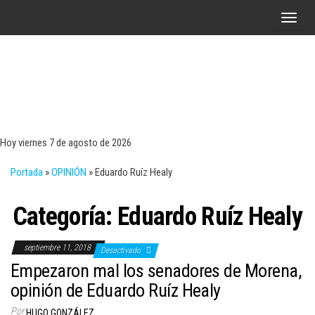
Saltar
A
al
l
contenido
t
e
r
Tecn
Noticias 
opinión
n
sobre
a
tecnologí
Hoy viernes 7 de agosto de 2026
y
r
negocio
Portada
»
OPINIÓN
»
Eduardo Ruíz Healy
l
a
Categoría:
Eduardo Ruíz Healy
n
a
septiembre 11, 2018
v
Desactivado
Empezaron mal los senadores de Morena,
e
opinión de Eduardo Ruíz Healy
g
a
Por
HUGO GONZÁLEZ