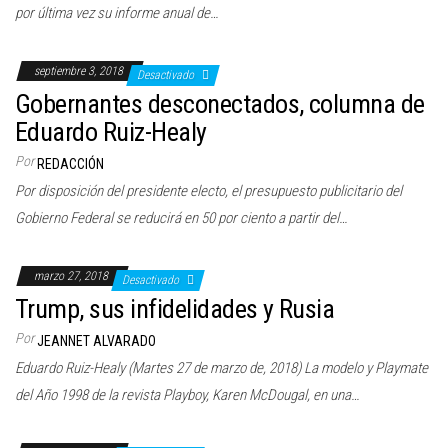
por última vez su informe anual de…
septiembre 3, 2018
Desactivado
Gobernantes desconectados, columna de
Eduardo Ruiz-Healy
Por
REDACCIÓN
Por disposición del presidente electo, el presupuesto publicitario del
Gobierno Federal se reducirá en 50 por ciento a partir del…
marzo 27, 2018
Desactivado
Trump, sus infidelidades y Rusia
Por
JEANNET ALVARADO
Eduardo Ruiz-Healy (Martes 27 de marzo de, 2018) La modelo y Playmate
del Año 1998 de la revista Playboy, Karen McDougal, en una…