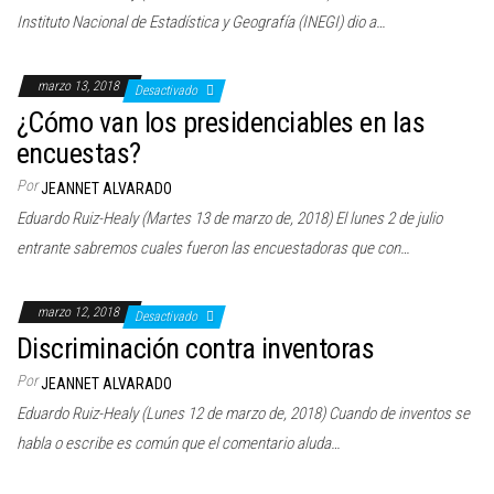
Instituto Nacional de Estadística y Geografía (INEGI) dio a…
marzo 13, 2018
Desactivado
¿Cómo van los presidenciables en las
encuestas?
Por
JEANNET ALVARADO
Eduardo Ruiz-Healy (Martes 13 de marzo de, 2018) El lunes 2 de julio
entrante sabremos cuales fueron las encuestadoras que con…
marzo 12, 2018
Desactivado
Discriminación contra inventoras
Por
JEANNET ALVARADO
Eduardo Ruiz-Healy (Lunes 12 de marzo de, 2018) Cuando de inventos se
habla o escribe es común que el comentario aluda…