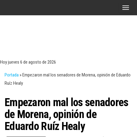
Saltar
A
al
l
contenido
t
e
r
Tecn
Noticias 
opinión
n
sobre
a
tecnologí
Hoy jueves 6 de agosto de 2026
y
r
negocio
Portada
»
Empezaron mal los senadores de Morena, opinión de Eduardo
l
Ruíz Healy
a
n
Empezaron mal los senadores
a
v
de Morena, opinión de
e
Eduardo Ruíz Healy
g
a