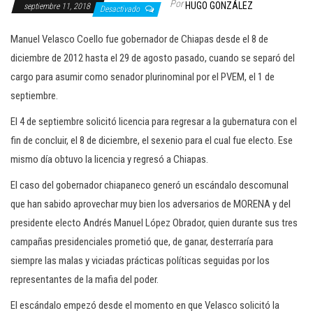
Por
HUGO GONZÁLEZ
septiembre 11, 2018
c
Desactivado
i
Manuel Velasco Coello fue gobernador de Chiapas desde el 8 de
ó
diciembre de 2012 hasta el 29 de agosto pasado, cuando se separó del
n
cargo para asumir como senador plurinominal por el PVEM, el 1 de
septiembre.
El 4 de septiembre solicitó licencia para regresar a la gubernatura con el
fin de concluir, el 8 de diciembre, el sexenio para el cual fue electo. Ese
mismo día obtuvo la licencia y regresó a Chiapas.
El caso del gobernador chiapaneco generó un escándalo descomunal
que han sabido aprovechar muy bien los adversarios de MORENA y del
presidente electo Andrés Manuel López Obrador, quien durante sus tres
campañas presidenciales prometió que, de ganar, desterraría para
siempre las malas y viciadas prácticas políticas seguidas por los
representantes de la mafia del poder.
El escándalo empezó desde el momento en que Velasco solicitó la