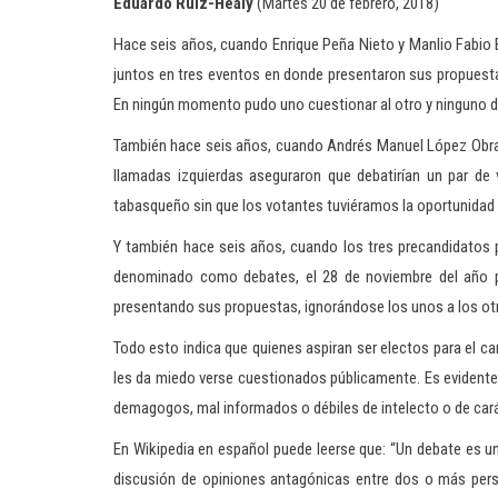
Eduardo Ruiz-Healy
(Martes 20 de febrero, 2018)
Hace seis años, cuando Enrique Peña Nieto y Manlio Fabio Be
juntos en tres eventos en donde presentaron sus propuestas,
En ningún momento pudo uno cuestionar al otro y ninguno de
También hace seis años, cuando Andrés Manuel López Obrado
llamadas izquierdas aseguraron que debatirían un par de 
tabasqueño sin que los votantes tuviéramos la oportunidad 
Y también hace seis años, cuando los tres precandidatos pa
denominado como debates, el 28 de noviembre del año 
presentando sus propuestas, ignorándose los unos a los ot
Todo esto indica que quienes aspiran ser electos para el c
les da miedo verse cuestionados públicamente. Es evidente
demagogos, mal informados o débiles de intelecto o de cará
En Wikipedia en español puede leerse que: “Un debate es un
discusión de opiniones antagónicas entre dos o más per