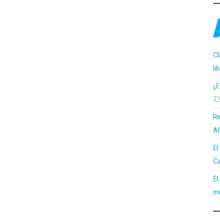
Cl
li
¿E
7,
Re
Añ
El
Ca
El
me