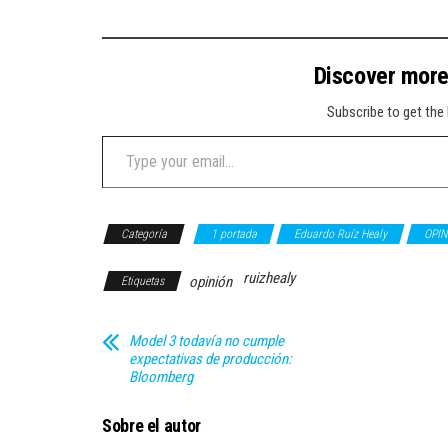
Discover mor
Subscribe to get the 
Type your email…
Categoría
1 portada
Eduardo Ruíz Healy
OPIN
ruizhealy
opinión
Etiquetas
Model 3 todavía no cumple
expectativas de producción:
Bloomberg
Sobre el autor