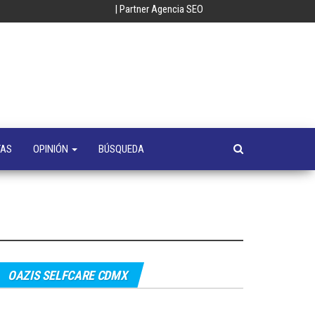
| Partner Agencia SEO
oempresa
y
a
s
TAS
OPINIÓN
BÚSQUEDA
OAZIS SELFCARE CDMX