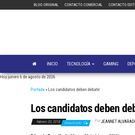
Saltar
BLOG ORIGINAL
CONTACTO COMERCIAL
CONTACTO EDIT
al
contenido
INICIO
TECNOLOGÍA
GAMING
DEP
Hoy jueves 6 de agosto de 2026
Portada
»
Los candidatos deben debatir
Los candidatos deben deb
Por
JEANNET ALVARAD
febrero 20, 2018
Desactivado