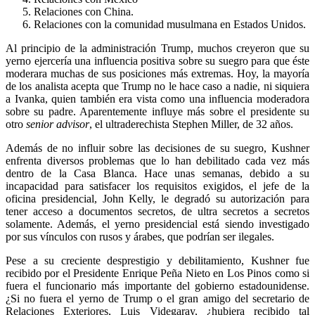
Relaciones con China.
Relaciones con la comunidad musulmana en Estados Unidos.
Al principio de la administración Trump, muchos creyeron que su
yerno ejercería una influencia positiva sobre su suegro para que éste
moderara muchas de sus posiciones más extremas. Hoy, la mayoría
de los analista acepta que Trump no le hace caso a nadie, ni siquiera
a Ivanka, quien también era vista como una influencia moderadora
sobre su padre. Aparentemente influye más sobre el presidente su
otro
senior advisor
, el ultraderechista Stephen Miller, de 32 años.
Además de no influir sobre las decisiones de su suegro, Kushner
enfrenta diversos problemas que lo han debilitado cada vez más
dentro de la Casa Blanca. Hace unas semanas, debido a su
incapacidad para satisfacer los requisitos exigidos, el jefe de la
oficina presidencial, John Kelly, le degradó su autorización para
tener acceso a documentos secretos, de ultra secretos a secretos
solamente. Además, el yerno presidencial está siendo investigado
por sus vínculos con rusos y árabes, que podrían ser ilegales.
Pese a su creciente desprestigio y debilitamiento, Kushner fue
recibido por el Presidente Enrique Peña Nieto en Los Pinos como si
fuera el funcionario más importante del gobierno estadounidense.
¿Si no fuera el yerno de Trump o el gran amigo del secretario de
Relaciones Exteriores, Luis Videgaray, ¿hubiera recibido tal