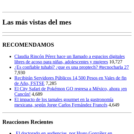
Las más vistas del mes
RECOMENDAMOS
Claudia Rincón Pérez hace un llamado a espacios digitales
libres de acoso para niñas, adolescentes y mujeres
10,727
¿Es confiable tuhabi? ¿que es una proptech? #tecnocharla 27
7,930
Recibirán Servidores Públicos 14,500 Pesos en Vales de fin
de Año, FSTSE
7,285
El City Safari de Pokémon GO regresa a México, ahora ¡en
Cancún!
4,689
El impacto de los tamales gourmet en la gastronomía
mexicana, según Jorge Carlos Fernández Francés
4,649
Reacciones Recientes
El doctorado en audiencias, por Hugo González en