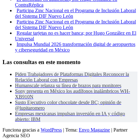
ContraRéplica
Participa Zinc Nacional en el Programa de Inclusión Laboral
del Sistema DIF Nuevo León
Participa Zinc Nacional en el Programa de Inclusión Laboral
del Sistema DIF Nuevo León
Regalar tarjetas no es hacer banca; por Hugo González en El
Universal
Impulsa Mundial 2026 transformación digital de aeropuertos
y ciberseguridad en México
Las consultas en este momento
Piden Trabajadores de Plataformas Digitales Reconocer la
Relación Laboral con Empresas
Humanscale relanza su línea de brazos para monitores
Sony presenta en México los audífonos inalámbricos WH-
XB910N
Susto Ejecutivo color chocolate desde BC; opinión de
@lupitaromero
Empresas mexicanas impulsan inversión en IA y código
abierto: IBM
Funciona gracias a
WordPress
|
Tema:
Envo Magazine
| Partner
Agencia SEO