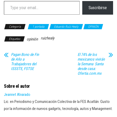
Type your email…
Suscribirse
Categoría
1 portada
Eduardo Ruíz Healy
OPINIÓN
ruizhealy
opinión
Etiquetas
Pagan Bono de Fin
El 74% de los
de Año a
mexicanos vivirán
Trabajadores del
la Semana Santa
ISSSTE, FSTSE
desde casa:
Ofertia.com.mx
Sobre el autor
Jeannet Alvarado
Lic. en Periodismo y Comunicación Colectiva de la FES Acatlán. Gusto
por la información de nuevos gadgets, tecnología, autos y Management.