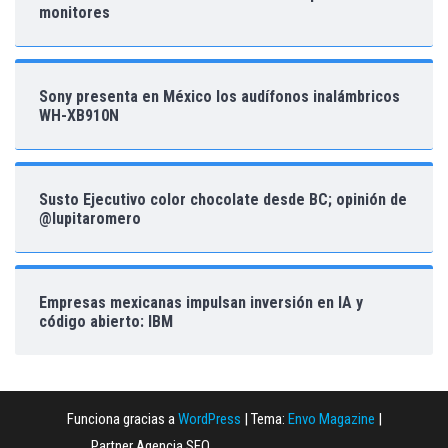
monitores
Sony presenta en México los audífonos inalámbricos
WH-XB910N
Susto Ejecutivo color chocolate desde BC; opinión de
@lupitaromero
Empresas mexicanas impulsan inversión en IA y
código abierto: IBM
Funciona gracias a
WordPress
|
Tema:
Envo Magazine
|
Partner Agencia SEO