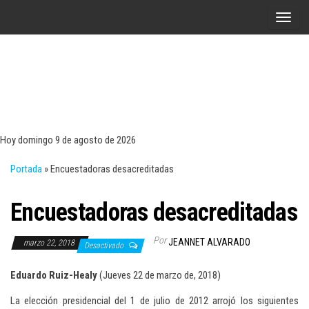
Saltar
A
al
l
contenido
t
e
r
Tecn
Noticias 
opinión
n
sobre
a
tecnologí
Hoy domingo 9 de agosto de 2026
y
r
negocio
Portada
»
Encuestadoras desacreditadas
l
a
Encuestadoras desacreditadas
n
a
Por
JEANNET ALVARADO
marzo 22, 2018
v
Desactivado
e
Eduardo Ruiz-Healy
(Jueves 22 de marzo de, 2018)
g
a
La elección presidencial del 1 de julio de 2012 arrojó los siguientes