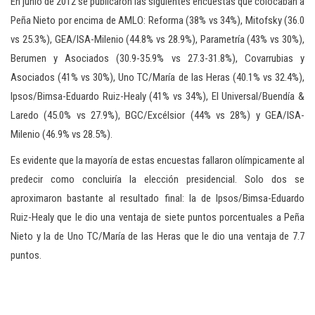
En junio de 2012 se publicaron las siguientes encuestas que colocaban a
Peña Nieto por encima de AMLO: Reforma (38% vs 34%), Mitofsky (36.0
vs 25.3%), GEA/ISA-Milenio (44.8% vs 28.9%), Parametría (43% vs 30%),
Berumen y Asociados (30.9-35.9% vs 27.3-31.8%), Covarrubias y
Asociados (41% vs 30%), Uno TC/María de las Heras (40.1% vs 32.4%),
Ipsos/Bimsa-Eduardo Ruiz-Healy (41% vs 34%), El Universal/Buendía &
Laredo (45.0% vs 27.9%), BGC/Excélsior (44% vs 28%) y GEA/ISA-
Milenio (46.9% vs 28.5%).
Es evidente que la mayoría de estas encuestas fallaron olímpicamente al
predecir como concluiría la elección presidencial. Solo dos se
aproximaron bastante al resultado final: la de Ipsos/Bimsa-Eduardo
Ruiz-Healy que le dio una ventaja de siete puntos porcentuales a Peña
Nieto y la de Uno TC/María de las Heras que le dio una ventaja de 7.7
puntos.