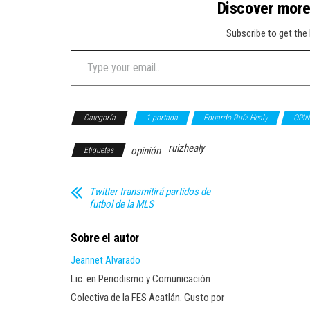
Discover mor
Subscribe to get the 
Type your email…
Categoría
1 portada
Eduardo Ruíz Healy
OPIN
ruizhealy
opinión
Etiquetas
Twitter transmitirá partidos de
futbol de la MLS
Sobre el autor
Jeannet Alvarado
Lic. en Periodismo y Comunicación
Colectiva de la FES Acatlán. Gusto por