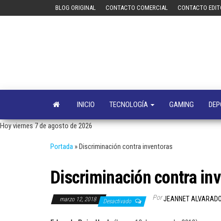
Saltar
BLOG ORIGINAL
CONTACTO COMERCIAL
CONTACTO EDIT
al
contenido
INICIO
TECNOLOGÍA
GAMING
DEP
Hoy viernes 7 de agosto de 2026
Portada
»
Discriminación contra inventoras
Discriminación contra in
Por
JEANNET ALVARAD
marzo 12, 2018
Desactivado