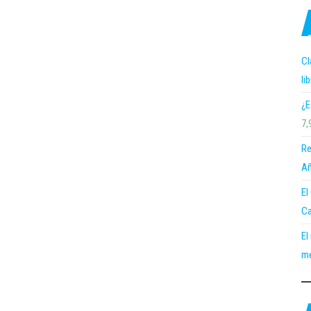
Cl
li
¿E
7,
Re
Añ
El
Ca
El
me