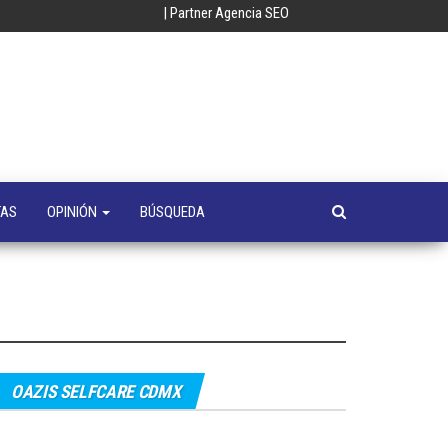
| Partner Agencia SEO
oempresa
y
a
s
TAS
OPINIÓN
BÚSQUEDA
OAZIS SELFCARE CDMX