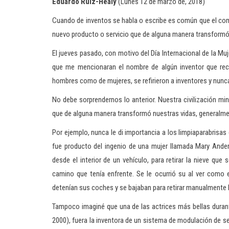
Eduardo Ruiz-Healy
(Lunes 12 de marzo de, 2018)
Cuando de inventos se habla o escribe es común que el come
nuevo producto o servicio que de alguna manera transformó 
El jueves pasado, con motivo del Día Internacional de la Muj
que me mencionaran el nombre de algún inventor que rec
hombres como de mujeres, se refirieron a inventores y nunca
No debe sorprendernos lo anterior. Nuestra civilización min
que de alguna manera transformó nuestras vidas, generalme
Por ejemplo, nunca le di importancia a los limpiaparabrisas
fue producto del ingenio de una mujer llamada Mary Ande
desde el interior de un vehículo, para retirar la nieve que
camino que tenía enfrente. Se le ocurrió su al ver como 
detenían sus coches y se bajaban para retirar manualmente la
Tampoco imaginé que una de las actrices más bellas durant
2000), fuera la inventora de un sistema de modulación de s