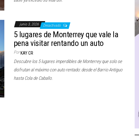
base ya excedió su vida útil.
junio 3, 2026
Desactivado
5 lugares de Monterrey que vale la
pena visitar rentando un auto
Por
KAY CR
Descubre los 5 lugares imperdibles de Monterrey que solo se
disfrutan al máximo con auto rentado: desde el Barrio Antiguo
hasta Cola de Caballo.