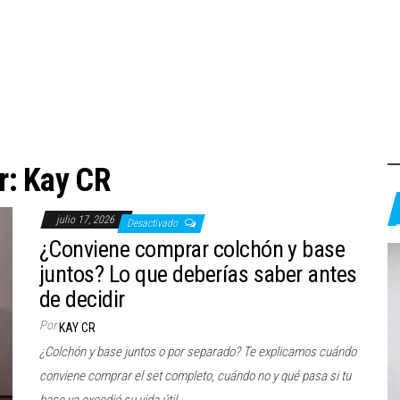
r:
Kay CR
julio 17, 2026
Desactivado
¿Conviene comprar colchón y base
juntos? Lo que deberías saber antes
de decidir
Por
KAY CR
¿Colchón y base juntos o por separado? Te explicamos cuándo
conviene comprar el set completo, cuándo no y qué pasa si tu