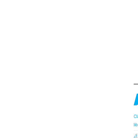
Cl
li
¿E