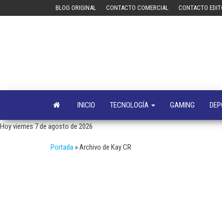
Saltar
BLOG ORIGINAL
CONTACTO COMERCIAL
CONTACTO EDIT
al
contenido
INICIO
TECNOLOGÍA
GAMING
DEP
Hoy viernes 7 de agosto de 2026
Portada
»
Archivo de Kay CR