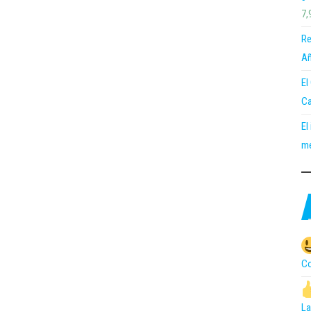
7,
Re
Añ
El
Ca
El
me
Co
La