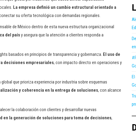
L
locales.
La empresa definió un cambio estructural orientado a
onectar su oferta tecnológica con demandas regionales.
Al
sable de México dentro de esta nueva estructura organizacional
Ed
ca del país
y asegura que la atención a clientes responda a
De
en
sights basados en principios de transparencia y gobernanza.
El uso de
#P
ara decisiones empresariales
, con impacto directo en operaciones y
Go
El
 global que prioriza experiencia por industria sobre esquemas
Go
lización y coherencia en la entrega de soluciones
, con alcance
Tr
pr
ortalecer la colaboración con clientes y desarrollar nuevas
ad en la generación de soluciones para toma de decisiones
,
D