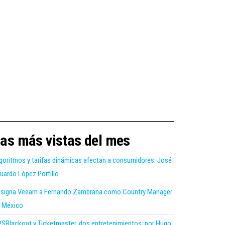
as más vistas del mes
goritmos y tarifas dinámicas afectan a consumidores: José
uardo López Portillo
signa Veeam a Fernando Zambrana como Country Manager
 México
SBlackout y Ticketmaster, dos entretenimientos; por Hugo