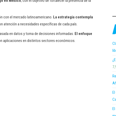
zgo en México
, con el objetivo de fortalecer la presencia de la
ón con el mercado latinoamericano.
La estrategia contempla
con atención a necesidades específicas de cada país.
asada en datos y toma de decisiones informadas.
El enfoque
on aplicaciones en distintos sectores económicos.
Cl
li
¿E
7,
Re
Añ
El
Ca
El
me