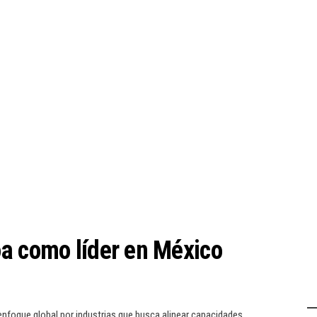
a como líder en México
nfoque global por industrias que busca alinear capacidades