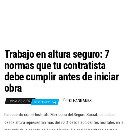
c
i
ó
n
Trabajo en altura seguro: 7
normas que tu contratista
debe cumplir antes de iniciar
obra
Por
CLEANRANKS
junio 29, 2026
Desactivado
De acuerdo con el Instituto Mexicano del Seguro Social, las caídas
desde altura representan más del 30 % de los accidentes mortales en la