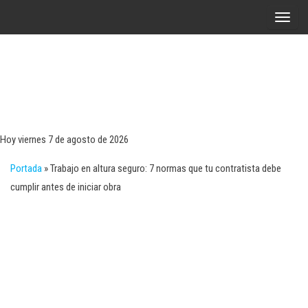
Saltar
A
al
l
contenido
t
e
r
Tecn
Noticias 
opinión
n
sobre
a
tecnologí
Hoy viernes 7 de agosto de 2026
y
r
negocio
Portada
»
Trabajo en altura seguro: 7 normas que tu contratista debe
l
cumplir antes de iniciar obra
a
n
a
v
e
g
a