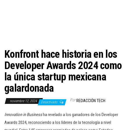
c
i
ó
n
Konfront hace historia en los
Developer Awards 2024 como
la única startup mexicana
galardonada
Por
REDACCIÓN TECH
noviembre 12, 2024
Desactivado
Innovation in Business
ha revelado a los ganadores de los Developer
Awards 2024, reconociendo a los líderes de la tecnología a nivel