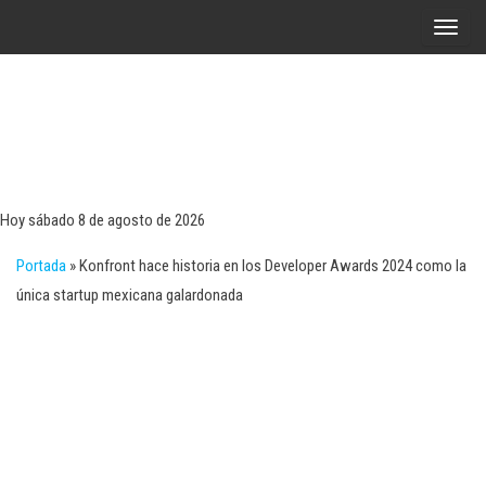
Saltar
A
al
l
contenido
t
e
r
Tecn
Noticias 
opinión
n
sobre
a
tecnologí
Hoy sábado 8 de agosto de 2026
y
r
negocio
Portada
»
Konfront hace historia en los Developer Awards 2024 como la
l
única startup mexicana galardonada
a
n
a
v
e
g
a