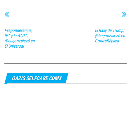
Preponderancia,
El Rally de Trump;
IFT y la ATDT;
@hugonzalez0 en
@hugonzalez0 en
ContraRéplica
El Universal
OAZIS SELFCARE CDMX