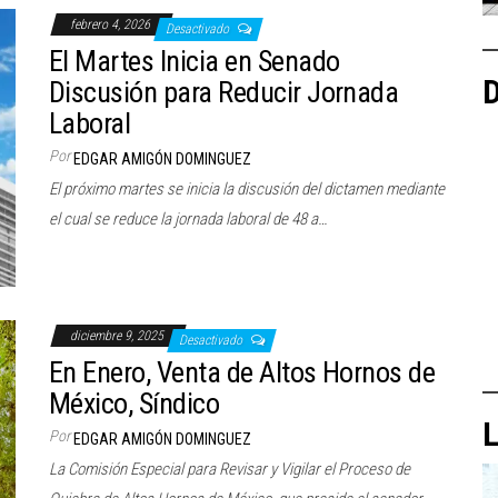
febrero 4, 2026
Desactivado
El Martes Inicia en Senado
D
Discusión para Reducir Jornada
Laboral
Por
EDGAR AMIGÓN DOMINGUEZ
El próximo martes se inicia la discusión del dictamen mediante
el cual se reduce la jornada laboral de 48 a…
diciembre 9, 2025
Desactivado
En Enero, Venta de Altos Hornos de
México, Síndico
L
Por
EDGAR AMIGÓN DOMINGUEZ
La Comisión Especial para Revisar y Vigilar el Proceso de