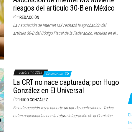
riesgos del artículo 30-B en México
Por
REDACCIÓN
La Asociación de Internet MX rechazó la aprobación del
artículo 30-B del Código Fiscal de la Federación, incluido en el…
octubre 14, 2025
Desactivado
La CRT no nace capturada; por Hugo
González en El Universal
Por
HUGO GONZÁLEZ
En esta ocasión voy a hacerte un par de confesiones. Todas
Cl
están relacionadas con la futura integración de la Comisión…
li