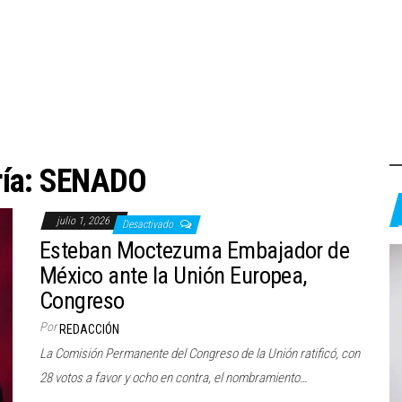
ía:
SENADO
julio 1, 2026
Desactivado
Esteban Moctezuma Embajador de
México ante la Unión Europea,
Congreso
Por
REDACCIÓN
La Comisión Permanente del Congreso de la Unión ratificó, con
28 votos a favor y ocho en contra, el nombramiento…