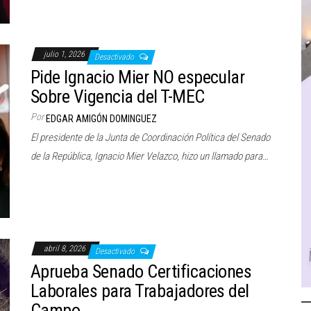
julio 1, 2026
Desactivado
Pide Ignacio Mier NO especular
Sobre Vigencia del T-MEC
Por
EDGAR AMIGÓN DOMINGUEZ
El presidente de la Junta de Coordinación Política del Senado
de la República, Ignacio Mier Velazco, hizo un llamado para…
abril 8, 2026
Desactivado
Aprueba Senado Certificaciones
Laborales para Trabajadores del
Campo