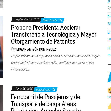
¿E
7,
Re
septiembre 17, 2025
Desactivado
Añ
Propone Presidenta Acelerar
El
Transferencia Tecnológica y Mayor
Ca
Otorgamiento de Patentes
El
Por
EDGAR AMIGÓN DOMINGUEZ
me
La presidenta de la república envío al Senado una iniciativa que
pretende fortalecer el desarrollo científico, tecnológico y la
innovación,…
junio 26, 2025
Desactivado
Ferrocarril de Pasajeros y de
Co
Transporte de carga Áreas
Prioritarias, Aprueba Senado