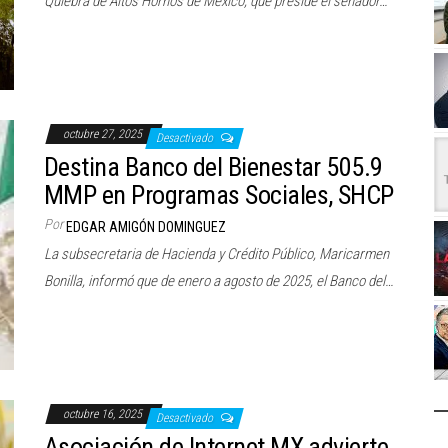
Quiebra de Altos Hornos de México, que preside el senador…
octubre 27, 2025
Desactivado
Destina Banco del Bienestar 505.9
MMP en Programas Sociales, SHCP
Por
EDGAR AMIGÓN DOMINGUEZ
La subsecretaria de Hacienda y Crédito Público, Maricarmen
Bonilla, informó que de enero a agosto de 2025, el Banco del…
octubre 16, 2025
Desactivado
Asociación de Internet MX advierte