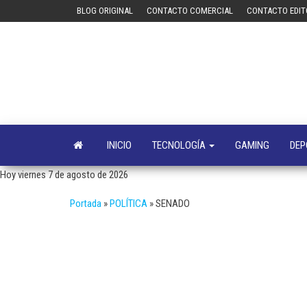
Saltar
BLOG ORIGINAL
CONTACTO COMERCIAL
CONTACTO EDIT
al
contenido
INICIO
TECNOLOGÍA
GAMING
DEP
Hoy viernes 7 de agosto de 2026
Portada
»
POLÍTICA
»
SENADO