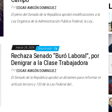
L
Por
EDGAR AMIGÓN DOMINGUEZ
El pleno del Senado de la República aprobó modificaciones a la
Ley Orgánica de la Administración Pública Federal; la Ley…
marzo 24, 2026
Desactivado
Rechaza Senado “Buró Laboral”, por
Denigrar a la Clase Trabajadora
Por
EDGAR AMIGÓN DOMINGUEZ
El Senado de la República aprobó un dictamen para reformar el
artículo tercero y 133 de la Ley Federal del…