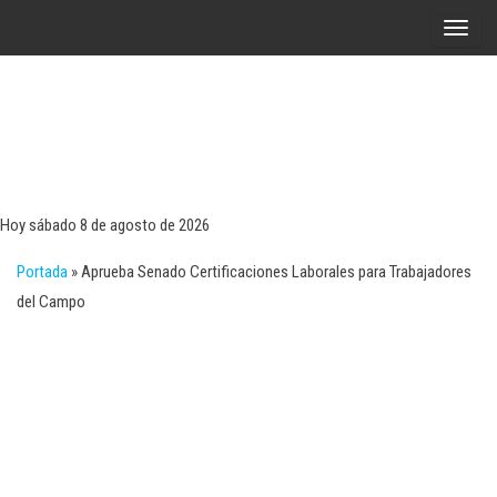
Saltar
A
al
l
contenido
t
e
r
Tecn
Noticias 
opinión
n
sobre
a
tecnologí
Hoy sábado 8 de agosto de 2026
y
r
negocio
Portada
»
Aprueba Senado Certificaciones Laborales para Trabajadores
l
del Campo
a
n
a
v
e
g
a