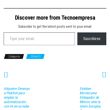
Discover more from Tecnoempresa
Subscribe to get the latest posts sent to your email.
Type your email…
Suscribirse
Categoría
SENADO
Adquiere Genesys
Esteban
a Pinkfish para
Moctezuma
ampliar la
Embajador de
automatización
México ante la
con IA en su nube
Unión Europea,