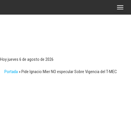
Saltar
A
al
l
contenido
t
e
r
Tecn
Noticias 
opinión
n
sobre
a
tecnologí
Hoy jueves 6 de agosto de 2026
y
r
negocio
Portada
»
Pide Ignacio Mier NO especular Sobre Vigencia del T-MEC
l
a
n
a
v
e
g
a