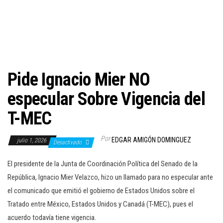
c
i
ó
n
Pide Ignacio Mier NO
especular Sobre Vigencia del
T-MEC
Por
EDGAR AMIGÓN DOMINGUEZ
julio 1, 2026
Desactivado
El presidente de la Junta de Coordinación Política del Senado de la
República, Ignacio Mier Velazco, hizo un llamado para no especular ante
el comunicado que emitió el gobierno de Estados Unidos sobre el
Tratado entre México, Estados Unidos y Canadá (T-MEC), pues el
acuerdo todavía tiene vigencia.