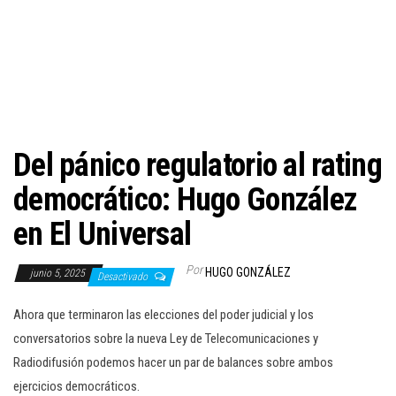
c
i
ó
n
Del pánico regulatorio al rating
democrático: Hugo González
en El Universal
Por
HUGO GONZÁLEZ
junio 5, 2025
Desactivado
Ahora que terminaron las elecciones del poder judicial y los
conversatorios sobre la nueva Ley de Telecomunicaciones y
Radiodifusión podemos hacer un par de balances sobre ambos
ejercicios democráticos.