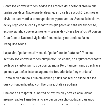
Sobre los conversatorios, todos los actores del sector dijeron lo que
tenían que decir. Nadie puede alegar que no se les escuchó. Las mesas
sirvieron para ventilar preocupaciones y propuestas. Aunque la iniciativa
de ley llegó con huecos y redactores que parecían fans del suspenso,
eso no significa que estemos en vísperas de volver a los años 70 con un
Gran Censor Nacional vigilando frecuencias y cortando señales.
Tranquilos todos.
La palabra “parlamento” viene de “parlar”, no de “patalear”. Y en ese
sentido, los conversatorios cumplieron. Se charló, se argumentó y hasta
se llegó a ciertos puntos de coincidencia. Pero también vimos desfilar a
quienes ya tenían listo su argumento forzado de la “Ley mordaza”.
Como si en este país hubiera alguna posibilidad real de silenciar a los
que confunden libertad con libertinaje. Ojalá se pudiera.
Una cosa es respetar la libertad de expresión y otra es aplaudir los
irresponsables llamados a no ejercer un derecho ciudadano usando