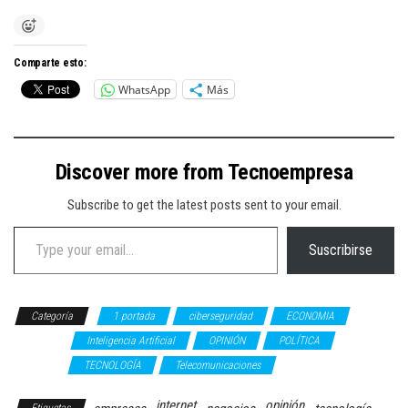
Comparte esto:
WhatsApp
Más
Discover more from Tecnoempresa
Subscribe to get the latest posts sent to your email.
Type your email…
Suscribirse
Categoría
1 portada
ciberseguridad
ECONOMIA
Hugo
González
Inteligencia Artificial
OPINIÓN
POLÍTICA
SENADO
TECNOLOGÍA
Telecomunicaciones
internet
opinión