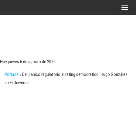
Saltar
A
al
l
contenido
t
e
r
Tecn
Noticias 
opinión
n
sobre
a
tecnologí
Hoy jueves 6 de agosto de 2026
y
r
negocio
Portada
»
Del pánico regulatorio al rating democrático: Hugo González
l
en El Universal
a
n
a
v
e
g
a