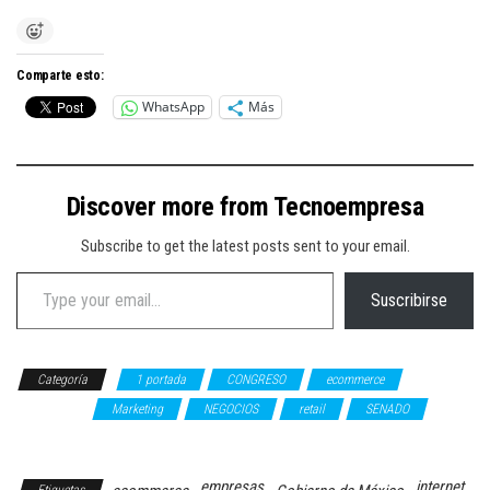
Comparte esto:
WhatsApp
Más
Discover more from Tecnoempresa
Subscribe to get the latest posts sent to your email.
Type your email…
Suscribirse
Categoría
1 portada
CONGRESO
ecommerce
GOBIERNO
Marketing
NEGOCIOS
retail
SENADO
TECNOLOGÍA
empresas
internet
Etiquetas