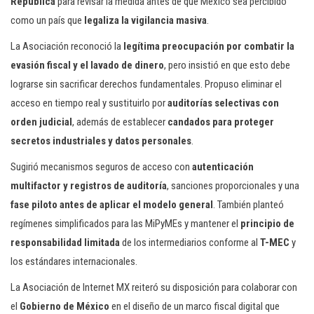
República
para revisar la medida antes de que México sea percibido
como un país que
legaliza la vigilancia masiva
.
La Asociación reconoció la
legítima preocupación por combatir la
evasión fiscal y el lavado de dinero
, pero insistió en que esto debe
lograrse sin sacrificar derechos fundamentales. Propuso eliminar el
acceso en tiempo real y sustituirlo por
auditorías selectivas con
orden judicial
, además de establecer
candados para proteger
secretos industriales y datos personales
.
Sugirió mecanismos seguros de acceso con
autenticación
multifactor y registros de auditoría
, sanciones proporcionales y una
fase piloto antes de aplicar el modelo general
. También planteó
regímenes simplificados para las MiPyMEs y mantener el
principio de
responsabilidad limitada
de los intermediarios conforme al
T-MEC
y
los estándares internacionales.
La Asociación de Internet MX reiteró su disposición para colaborar con
el
Gobierno de México
en el diseño de un marco fiscal digital que