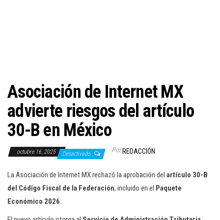
c
i
ó
n
Asociación de Internet MX
advierte riesgos del artículo
30-B en México
Por
REDACCIÓN
octubre 16, 2025
Desactivado
La Asociación de Internet MX rechazó la aprobación del
artículo 30-B
del Código Fiscal de la Federación
, incluido en el
Paquete
Económico 2026
.
El nuevo artículo otorga al
Servicio de Administración Tributaria