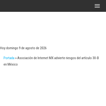
Saltar
A
al
l
contenido
t
e
r
Tecn
Noticias 
opinión
n
sobre
a
tecnologí
Hoy domingo 9 de agosto de 2026
y
r
negocio
Portada
»
Asociación de Internet MX advierte riesgos del artículo 30-B
l
en México
a
n
a
v
e
g
a