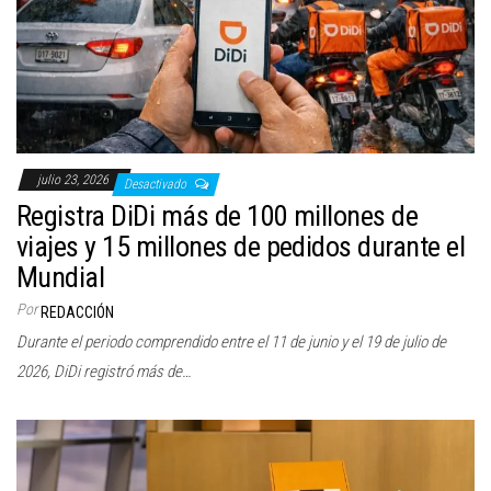
c
i
ó
n
julio 23, 2026
Desactivado
Registra DiDi más de 100 millones de
viajes y 15 millones de pedidos durante el
Mundial
Por
REDACCIÓN
Durante el periodo comprendido entre el 11 de junio y el 19 de julio de
2026, DiDi registró más de…