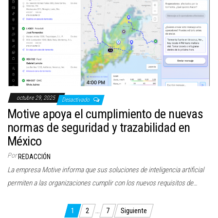
octubre 29, 2025
Desactivado
Motive apoya el cumplimiento de nuevas
normas de seguridad y trazabilidad en
México
Por
REDACCIÓN
La empresa Motive informa que sus soluciones de inteligencia artificial
permiten a las organizaciones cumplir con los nuevos requisitos de…
Paginación
1
2
…
7
Siguiente