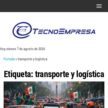
Saltar
A
al
l
contenido
t
e
r
Tecn
Noticias 
opinión
n
sobre
a
tecnologí
Hoy viernes 7 de agosto de 2026
y
r
negocio
Portada
»
transporte y logística
l
a
Etiqueta:
transporte y logística
n
a
v
e
g
a