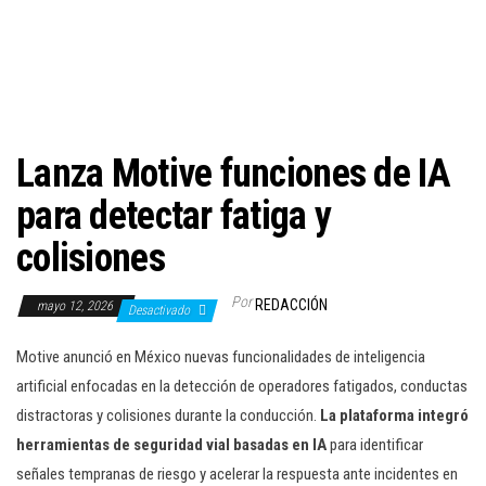
c
i
ó
n
Lanza Motive funciones de IA
para detectar fatiga y
colisiones
Por
REDACCIÓN
mayo 12, 2026
Desactivado
Motive anunció en México nuevas funcionalidades de inteligencia
artificial enfocadas en la detección de operadores fatigados, conductas
distractoras y colisiones durante la conducción.
La plataforma integró
herramientas de seguridad vial basadas en IA
para identificar
señales tempranas de riesgo y acelerar la respuesta ante incidentes en