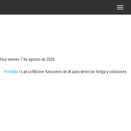
Saltar
A
al
l
contenido
t
e
r
Tecn
Noticias 
opinión
n
sobre
a
tecnologí
Hoy viernes 7 de agosto de 2026
y
r
negocio
Portada
»
Lanza Motive funciones de IA para detectar fatiga y colisiones
l
a
n
a
v
e
g
a