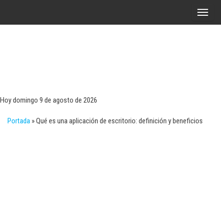
Saltar
A
al
l
contenido
t
e
r
Tecn
Noticias 
opinión
n
sobre
a
tecnologí
Hoy domingo 9 de agosto de 2026
y
r
negocio
Portada
»
Qué es una aplicación de escritorio: definición y beneficios
l
a
n
a
v
e
g
a