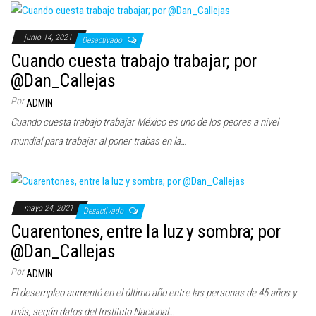
junio 14, 2021
Desactivado
Cuando cuesta trabajo trabajar; por
@Dan_Callejas
Por
ADMIN
Cuando cuesta trabajo trabajar México es uno de los peores a nivel
mundial para trabajar al poner trabas en la…
mayo 24, 2021
Desactivado
Cuarentones, entre la luz y sombra; por
@Dan_Callejas
Por
ADMIN
El desempleo aumentó en el último año entre las personas de 45 años y
más, según datos del Instituto Nacional…