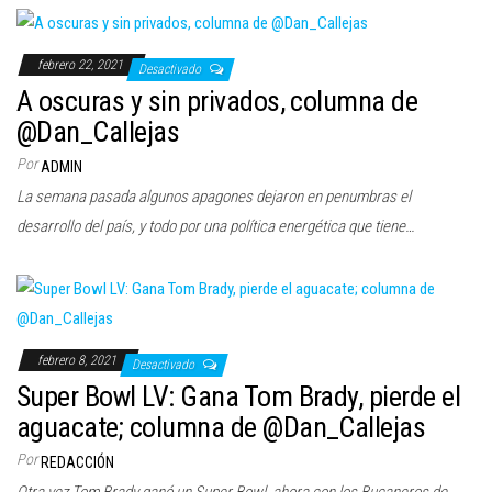
febrero 22, 2021
Desactivado
A oscuras y sin privados, columna de
@Dan_Callejas
Por
ADMIN
La semana pasada algunos apagones dejaron en penumbras el
desarrollo del país, y todo por una política energética que tiene…
febrero 8, 2021
Desactivado
Super Bowl LV: Gana Tom Brady, pierde el
aguacate; columna de @Dan_Callejas
Por
REDACCIÓN