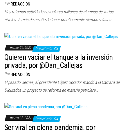
Por
REDACCIÓN
Hoy retoman actividades escolares millones de alumnos de varios
niveles. A más de un año de tener prácticamente siempre clases…
marzo 29, 2021
Desactivado
Quieren vaciar el tanque a la inversión
privada, por @Dan_Callejas
Por
REDACCIÓN
El pasado viernes, el presidente López Obrador mandó a la Cámara de
Diputados un proyecto de reforma en materia petrolera…
marzo 22, 2021
Desactivado
Ser viral en plena pandemia, por