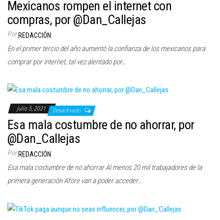
Mexicanos rompen el internet con
compras, por @Dan_Callejas
Por
REDACCIÓN
En el primer tercio del año aumentó la confianza de los mexicanos para
comprar por internet, tal vez alentado por…
julio 5, 2021
Desactivado
Esa mala costumbre de no ahorrar, por
@Dan_Callejas
Por
REDACCIÓN
Esa mala costumbre de no ahorrar Al menos 20 mil trabajadores de la
primera generación Afore van a poder acceder…