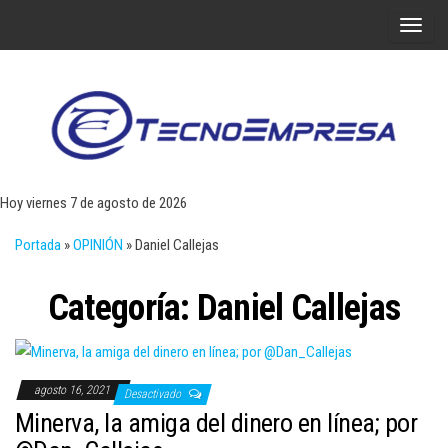
Saltar
A
al
l
contenido
t
e
r
Tecn
Noticias 
opinión
n
sobre
a
tecnologí
Hoy viernes 7 de agosto de 2026
y
r
negocio
Portada
»
OPINIÓN
»
Daniel Callejas
l
a
Categoría:
Daniel Callejas
n
a
v
e
agosto 16, 2021
Desactivado
g
Minerva, la amiga del dinero en línea; por
a