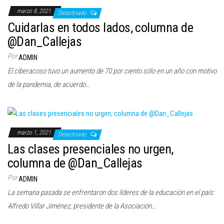
marzo 8, 2021
Desactivado
Cuidarlas en todos lados, columna de
@Dan_Callejas
Por
ADMIN
El ciberacoso tuvo un aumento de 70 por ciento sólo en un año con motivo
de la pandemia, de acuerdo…
marzo 1, 2021
Desactivado
Las clases presenciales no urgen,
columna de @Dan_Callejas
Por
ADMIN
La semana pasada se enfrentaron dos líderes de la educación en el país:
Alfredo Villar Jiménez, presidente de la Asociación…