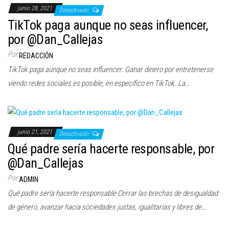
junio 28, 2021
Desactivado
TikTok paga aunque no seas influencer,
por @Dan_Callejas
Por
REDACCIÓN
TikTok paga aunque no seas influencer. Ganar dinero por entretenerse
viendo redes sociales es posible, en específico en TikTok. La…
junio 21, 2021
Desactivado
Qué padre sería hacerte responsable, por
@Dan_Callejas
Por
ADMIN
Qué padre sería hacerte responsable Cerrar las brechas de desigualdad
de género, avanzar hacia sociedades justas, igualitarias y libres de…