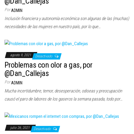
@Dan_Callejas
c
Por
ADMIN
i
Inclusión financiera y autonomía económica son algunas de las (muchas)
ó
necesidades de las mujeres en nuestro país, por lo que…
n
agosto 9, 2021
Desactivado
Problemas con olor a gas, por
@Dan_Callejas
Por
ADMIN
Mucha incertidumbre, temor, desesperación, odiseas y preocupación
causó el paro de labores de los gaseros la semana pasada, todo por…
julio 26, 2021
Desactivado