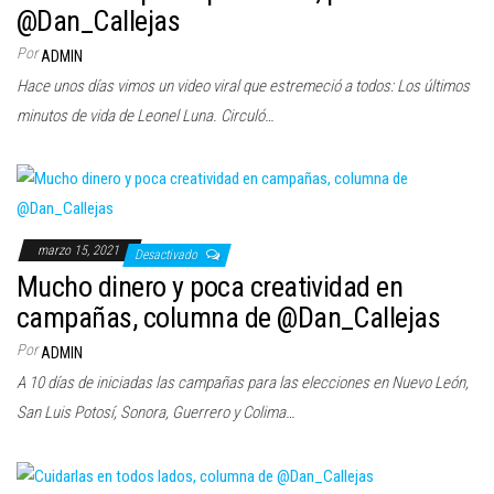
@Dan_Callejas
Por
ADMIN
Hace unos días vimos un video viral que estremeció a todos: Los últimos
minutos de vida de Leonel Luna. Circuló…
marzo 15, 2021
Desactivado
Mucho dinero y poca creatividad en
campañas, columna de @Dan_Callejas
Por
ADMIN
A 10 días de iniciadas las campañas para las elecciones en Nuevo León,
San Luis Potosí, Sonora, Guerrero y Colima…