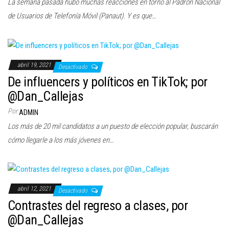
La semana pasada hubo muchas reacciones en torno al Padrón Nacional
de Usuarios de Telefonía Móvil (Panaut). Y es que…
abril 19, 2021
Desactivado
De influencers y políticos en TikTok; por
@Dan_Callejas
Por
ADMIN
Los más de 20 mil candidatos a un puesto de elección popular, buscarán
cómo llegarle a los más jóvenes en…
abril 12, 2021
Desactivado
Contrastes del regreso a clases, por
@Dan_Callejas