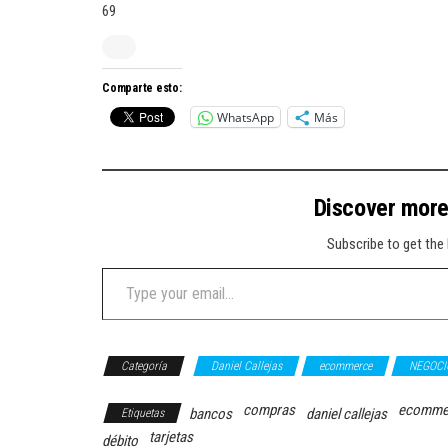
69
Comparte esto:
WhatsApp
Más
Discover mor
Subscribe to get the 
Type your email…
Categoría
Daniel Callejas
ecommerce
NEGOCI
compras
ecomme
bancos
daniel callejas
Etiquetas
tarjetas
débito