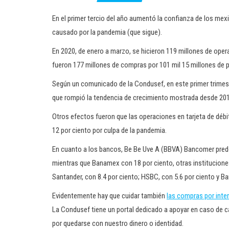
En el primer tercio del año aumentó la confianza de los mexi
causado por la pandemia (que sigue).
En 2020, de enero a marzo, se hicieron 119 millones de opera
fueron 177 millones de compras por 101 mil 15 millones de 
Según un comunicado de la Condusef, en este primer trimes
que rompió la tendencia de crecimiento mostrada desde 2015;
Otros efectos fueron que las operaciones en tarjeta de débi
12 por ciento por culpa de la pandemia.
En cuanto a los bancos, Be Be Uve A (BBVA) Bancomer predo
mientras que Banamex con 18 por ciento, otras institucione
Santander, con 8.4 por ciento; HSBC, con 5.6 por ciento y Ba
Evidentemente hay que cuidar también
las compras por inte
La Condusef tiene un portal dedicado a apoyar en caso de c
por quedarse con nuestro dinero o identidad.