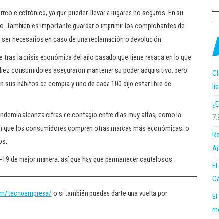
orreo electrónico, ya que pueden llevar a lugares no seguros. En su
cio. También es importante guardar o imprimir los comprobantes de
 ser necesarios en caso de una reclamación o devolución.
 tras la crisis económica del año pasado que tiene resaca en lo que
 diez consumidores aseguraron mantener su poder adquisitivo, pero
Cl
 sus hábitos de compra y uno de cada 100 dijo estar libre de
li
¿E
pandemia alcanza cifras de contagio entre días muy altas, como la
7,
í en que los consumidores compren otras marcas más económicas, o
Re
os.
Añ
ID-19 de mejor manera, así que hay que permanecer cautelosos.
El
Ca
om/tecnoempresa/
o si también puedes darte una vuelta por
El
me