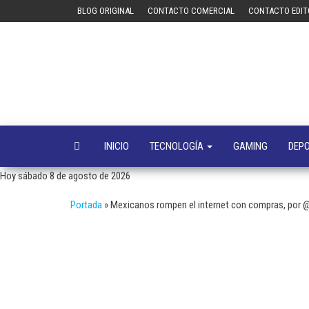
Saltar
BLOG ORIGINAL
CONTACTO COMERCIAL
CONTACTO EDIT
al
contenido
INICIO
TECNOLOGÍA
GAMING
DEP
Hoy sábado 8 de agosto de 2026
Portada
»
Mexicanos rompen el internet con compras, por 