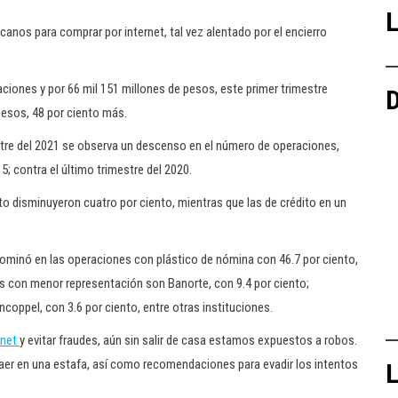
L
canos para comprar por internet, tal vez alentado por el encierro
ciones y por 66 mil 151 millones de pesos, este primer trimestre
D
pesos, 48 por ciento más.
tre del 2021 se observa un descenso en el número de operaciones,
 contra el último trimestre del 2020.
to disminuyeron cuatro por ciento, mientras que las de crédito en un
minó en las operaciones con plástico de nómina con 46.7 por ciento,
s con menor representación son Banorte, con 9.4 por ciento;
ncoppel, con 3.6 por ciento, entre otras instituciones.
rnet
y evitar fraudes, aún sin salir de casa estamos expuestos a robos.
aer en una estafa, así como recomendaciones para evadir los intentos
L