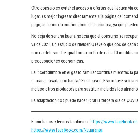
Otro consejo es evitar el acceso a ofertas que lleguen vía c
lugar, es mejor ingresar directamente a la página del comer
pago, así como la confirmación de la compra, ya que pueden
No deja de ser una buena noticia que el consumo se recupere
va de 2021. Un estudio de NielsenIQ reveló que dos de cada
son cautelosos. De igual forma, ocho de cada 10 modificaron
preocupaciones económicas.
La incertidumbre en el gasto familiar continúa mientras la 
semana pasada con hasta 13 mil casos. Eso influye sí o s
incluso otros productos para sustituir, incluidos los aliment
La adaptación nos puede hacer librar la tercera ola de COV
Escúchanos y léenos también en
https://www.facebook.c
https://www.facebook.com/Ncuarenta
.