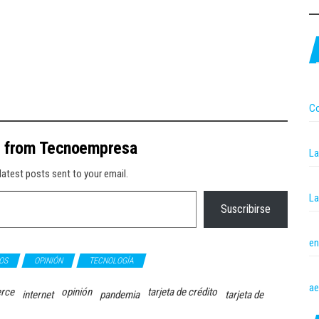
Co
e from Tecnoempresa
La
latest posts sent to your email.
La
Suscribirse
en
OS
OPINIÓN
TECNOLOGÍA
ae
rce
opinión
tarjeta de crédito
internet
pandemia
tarjeta de