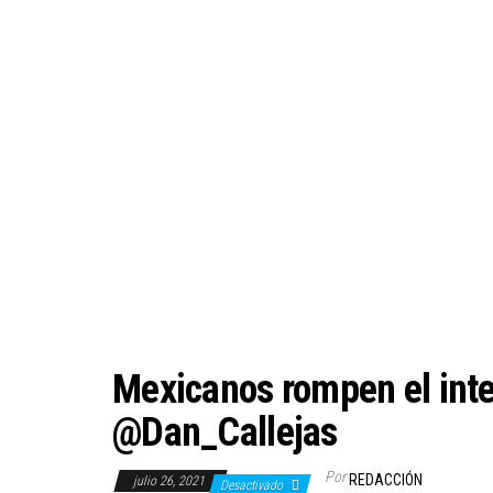
Mexicanos rompen el inte
@Dan_Callejas
Por
REDACCIÓN
julio 26, 2021
Desactivado