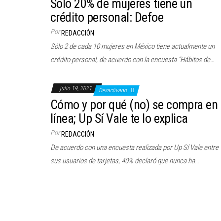
Solo 20% de mujeres tiene un
crédito personal: Defoe
Por
REDACCIÓN
Sólo 2 de cada 10 mujeres en México tiene actualmente un
crédito personal, de acuerdo con la encuesta “Hábitos de…
julio 19, 2021
Desactivado
Cómo y por qué (no) se compra en
línea; Up Sí Vale te lo explica
Por
REDACCIÓN
De acuerdo con una encuesta realizada por Up Sí Vale entre
sus usuarios de tarjetas, 40% declaró que nunca ha…