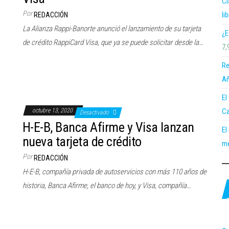
Cl
Por
li
REDACCIÓN
La Alianza Rappi-Banorte anunció el lanzamiento de su tarjeta
¿E
de crédito RappiCard Visa, que ya se puede solicitar desde la…
7,
Re
Añ
El
Ca
octubre 13, 2020
Desactivado
H-E-B, Banca Afirme y Visa lanzan
El
nueva tarjeta de crédito
me
Por
REDACCIÓN
H-E-B, compañía privada de autoservicios con más 110 años de
historia, Banca Afirme, el banco de hoy, y Visa, compañía…