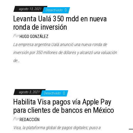
agosto 13, 2021
Desactivado
Levanta Ualá 350 mdd en nueva
ronda de inversión
Por
HUGO GONZÁLEZ
La empresa argentina Ualá anunció una nueva ronda de
inversión por 350 millones de dólares y alcanzó una valuación
de…
agosto 3, 2021
Desactivado
Habilita Visa pagos vía Apple Pay
para clientes de bancos en México
Por
REDACCIÓN
Visa, la plataforma global de pagos digitales; puso a