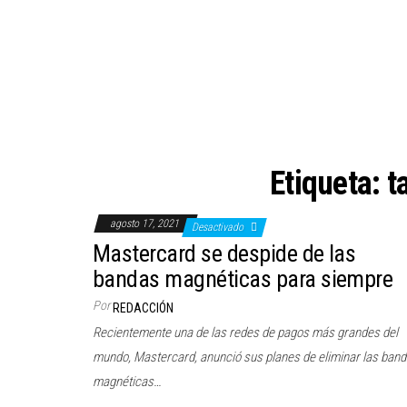
Etiqueta:
t
agosto 17, 2021
Desactivado
Mastercard se despide de las
bandas magnéticas para siempre
Por
REDACCIÓN
Recientemente una de las redes de pagos más grandes del
mundo, Mastercard, anunció sus planes de eliminar las ban
magnéticas…