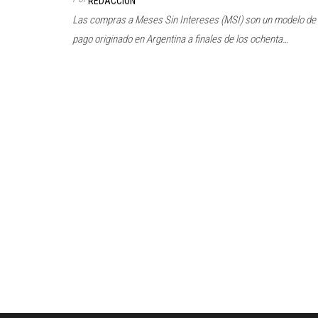
REDACCIÓN
Las compras a Meses Sin Intereses (MSI) son un modelo de
pago originado en Argentina a finales de los ochenta…