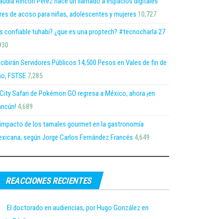
audia Rincón Pérez hace un llamado a espacios digitales
bres de acoso para niñas, adolescentes y mujeres
10,727
s confiable tuhabi? ¿que es una proptech? #tecnocharla 27
930
cibirán Servidores Públicos 14,500 Pesos en Vales de fin de
o, FSTSE
7,285
 City Safari de Pokémon GO regresa a México, ahora ¡en
ncún!
4,689
 impacto de los tamales gourmet en la gastronomía
xicana, según Jorge Carlos Fernández Francés
4,649
REACCIONES RECIENTES
El doctorado en audiencias, por Hugo González en