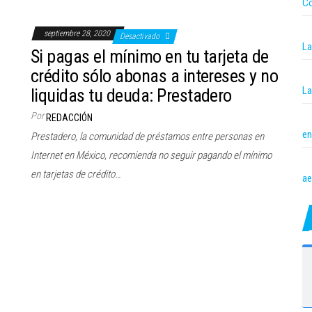
Co
septiembre 28, 2020
Desactivado
La
Si pagas el mínimo en tu tarjeta de
crédito sólo abonas a intereses y no
La
liquidas tu deuda: Prestadero
Por
REDACCIÓN
en
Prestadero, la comunidad de préstamos entre personas en
Internet en México, recomienda no seguir pagando el mínimo
en tarjetas de crédito…
ae