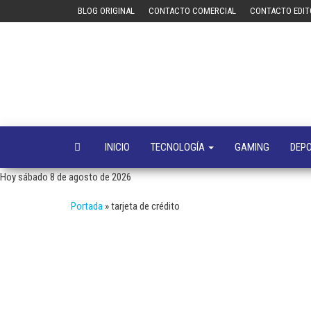
Saltar
BLOG ORIGINAL
CONTACTO COMERCIAL
CONTACTO EDIT
al
contenido
INICIO
TECNOLOGÍA
GAMING
DEP
Hoy sábado 8 de agosto de 2026
Portada
»
tarjeta de crédito