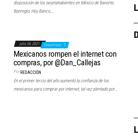
disposición de los tarjetahabientes en México de Banorte,
L
Banregio, Hey Banco,…
D
julio 26, 2021
Desactivado
Mexicanos rompen el internet con
compras, por @Dan_Callejas
Por
REDACCIÓN
En el primer tercio del año aumentó la confianza de los
mexicanos para comprar por internet, tal vez alentado por…
L