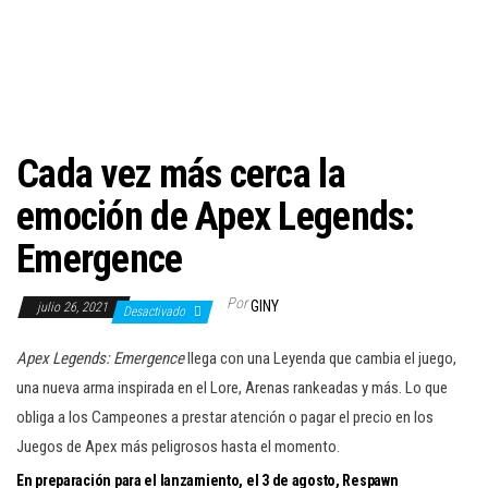
c
i
ó
n
Cada vez más cerca la
emoción de Apex Legends:
Emergence
Por
GINY
julio 26, 2021
Desactivado
Apex Legends: Emergence
llega con una Leyenda que cambia el juego,
una nueva arma inspirada en el Lore, Arenas rankeadas y más. Lo que
obliga a los Campeones a prestar atención o pagar el precio en los
Juegos de Apex más peligrosos hasta el momento.
En preparación para el lanzamiento, el 3 de agosto, Respawn