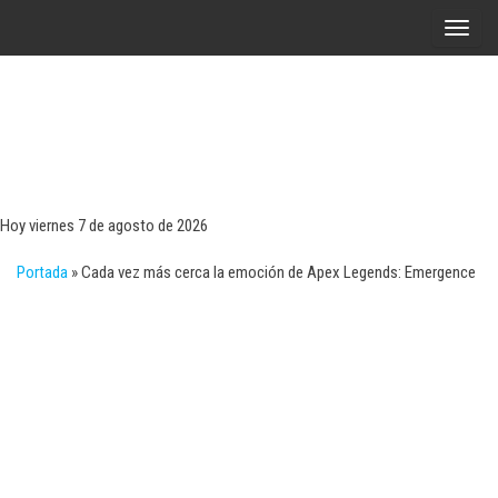
Saltar
A
al
l
contenido
t
e
r
Tecn
Noticias 
opinión
n
sobre
a
tecnologí
Hoy viernes 7 de agosto de 2026
y
r
negocio
Portada
»
Cada vez más cerca la emoción de Apex Legends: Emergence
l
a
n
a
v
e
g
a