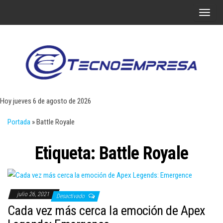
Saltar
A
al
l
contenido
t
e
r
Tecn
Noticias 
opinión
n
sobre
a
tecnologí
Hoy jueves 6 de agosto de 2026
y
r
negocio
Portada
»
Battle Royale
l
a
Etiqueta:
Battle Royale
n
a
v
e
julio 26, 2021
Desactivado
g
Cada vez más cerca la emoción de Apex
a