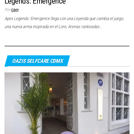
Legends: Emergence
c
Por
GINY
i
Apex Legends: Emergence llega con una Leyenda que cambia el juego,
ó
una nueva arma inspirada en el Lore, Arenas rankeadas…
n
OAZIS SELFCARE CDMX