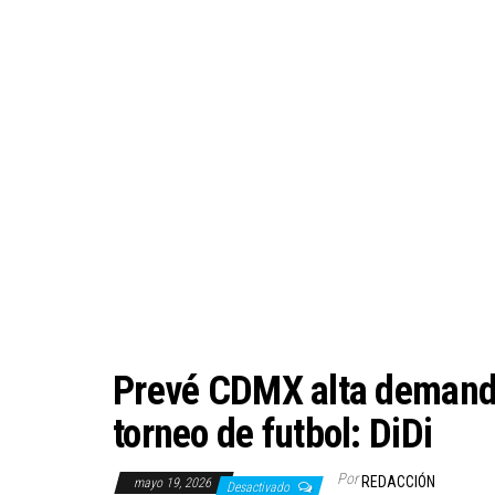
Prevé CDMX alta demanda
torneo de futbol: DiDi
Por
REDACCIÓN
mayo 19, 2026
Desactivado