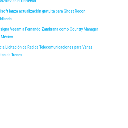
nzález en El Universal
isoft lanza actualización gratuita para Ghost Recon
ldlands
signa Veeam a Fernando Zambrana como Country Manager
 México
icia Licitación de Red de Telecomunicaciones para Varias
tas de Trenes