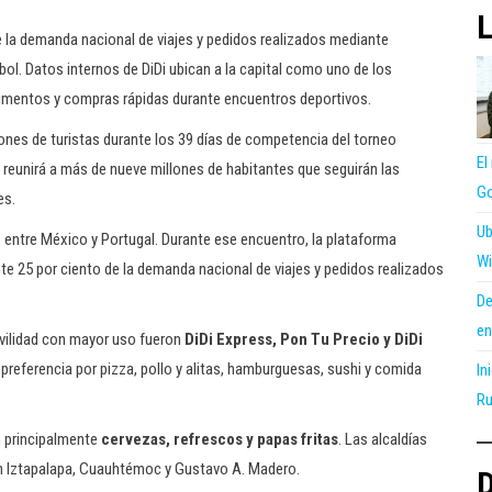
L
 la demanda nacional de viajes y pedidos realizados mediante
ol. Datos internos de DiDi ubican a la capital como uno de los
alimentos y compras rápidas durante encuentros deportivos.
lones de turistas durante los 39 días de competencia del torneo
El
én reunirá a más de nueve millones de habitantes que seguirán las
Go
es.
Ub
o entre México y Portugal. Durante ese encuentro, la plataforma
Wi
 25 por ciento de la demanda nacional de viajes y pedidos realizados
De
en
ovilidad con mayor uso fueron
DiDi Express, Pon Tu Precio y DiDi
preferencia por pizza, pollo y alitas, hamburguesas, sushi y comida
In
Ru
n principalmente
cervezas, refrescos y papas fritas
. Las alcaldías
on Iztapalapa, Cuauhtémoc y Gustavo A. Madero.
D