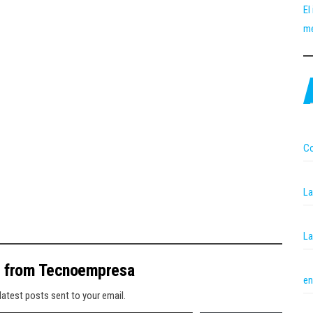
El
me
Co
La
La
e from Tecnoempresa
en
latest posts sent to your email.