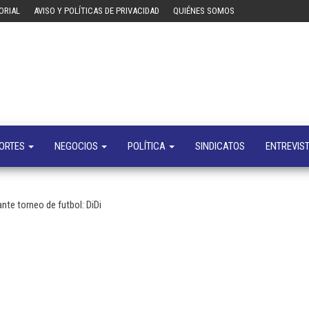
ORIAL
AVISO Y POLÍTICAS DE PRIVACIDAD
QUIÉNES SOMOS
Tecn
Noticias 
opinión
sobre
tecnologí
y
negocio
ORTES
NEGOCIOS
POLÍTICA
SINDICATOS
ENTREVIS
nte torneo de futbol: DiDi