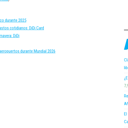
ico durante 2025
stos cotidianos: DiDi Card
mavera: DiDi
 aeropuertos durante Mundial 2026
Cl
li
¿E
7,
Re
Añ
El
Ca