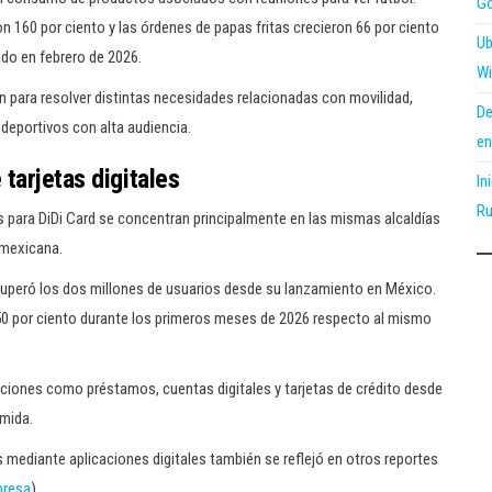
Go
 160 por ciento y las órdenes de papas fritas crecieron 66 por ciento
Ub
do en febrero de 2026.
Wi
n para resolver distintas necesidades relacionadas con movilidad,
De
deportivos con alta audiencia.
en
tarjetas digitales
In
Ru
os para DiDi Card se concentran principalmente en las mismas alcaldías
 mexicana.
uperó los dos millones de usuarios desde su lanzamiento en México.
ó 50 por ciento durante los primeros meses de 2026 respecto al mismo
ciones como préstamos, cuentas digitales y tarjetas de crédito desde
omida.
s mediante aplicaciones digitales también se reflejó en otros reportes
resa
)