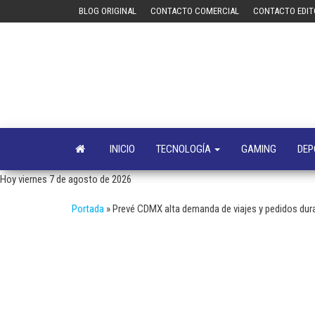
Saltar
BLOG ORIGINAL
CONTACTO COMERCIAL
CONTACTO EDIT
al
contenido
INICIO
TECNOLOGÍA
GAMING
DEP
Hoy viernes 7 de agosto de 2026
Portada
»
Prevé CDMX alta demanda de viajes y pedidos dura