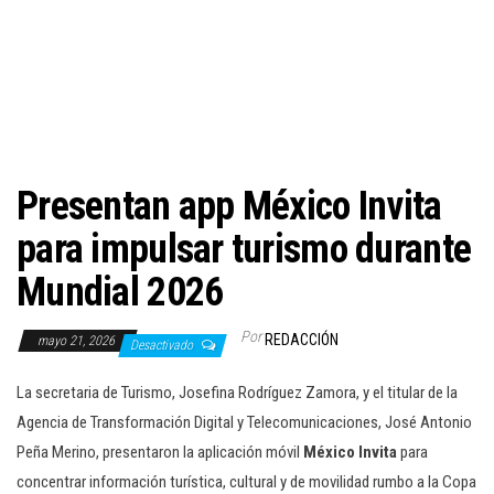
c
i
ó
n
Presentan app México Invita
para impulsar turismo durante
Mundial 2026
Por
REDACCIÓN
mayo 21, 2026
Desactivado
La secretaria de Turismo, Josefina Rodríguez Zamora, y el titular de la
Agencia de Transformación Digital y Telecomunicaciones, José Antonio
Peña Merino, presentaron la aplicación móvil
México Invita
para
concentrar información turística, cultural y de movilidad rumbo a la Copa