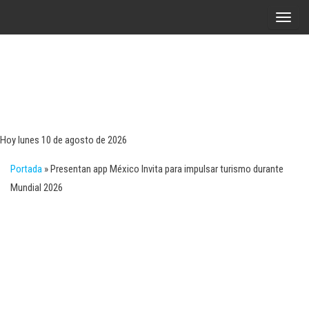
Saltar
A
al
l
contenido
t
e
r
Tecn
Noticias 
opinión
n
sobre
a
tecnologí
Hoy lunes 10 de agosto de 2026
y
r
negocio
Portada
»
Presentan app México Invita para impulsar turismo durante
l
Mundial 2026
a
n
a
v
e
g
a