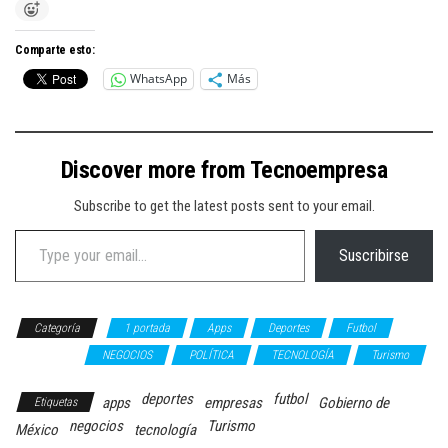
Comparte esto:
WhatsApp
Más
Discover more from Tecnoempresa
Subscribe to get the latest posts sent to your email.
Type your email…
Suscribirse
Categoría
1 portada
Apps
Deportes
Futbol
GOBIERNO
NEGOCIOS
POLÍTICA
TECNOLOGÍA
Turismo
deportes
futbol
apps
empresas
Gobierno de
Etiquetas
negocios
Turismo
México
tecnología