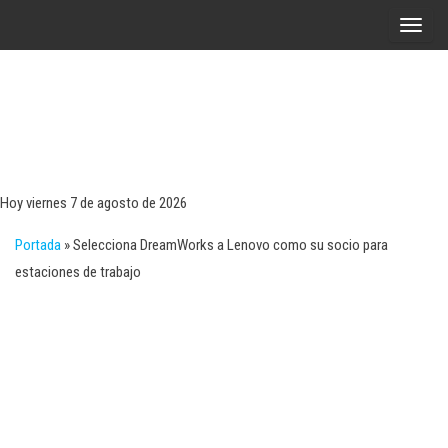
Saltar
A
al
l
contenido
t
e
r
Tecn
Noticias 
opinión
n
sobre
a
tecnologí
Hoy viernes 7 de agosto de 2026
y
r
negocio
Portada
»
Selecciona DreamWorks a Lenovo como su socio para
l
estaciones de trabajo
a
n
a
v
e
g
a