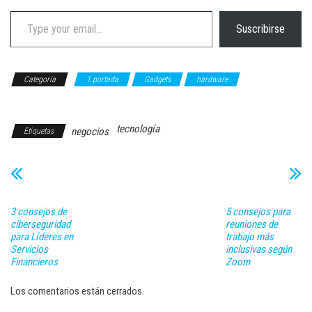
Type your email…
Suscribirse
Categoría
1 portada
Gadgets
hardware
TECNOLOGÍA
tecnología
negocios
Etiquetas
3 consejos de
5 consejos para
ciberseguridad
reuniones de
para Líderes en
trabajo más
Servicios
inclusivas según
Financieros
Zoom
Los comentarios están cerrados.