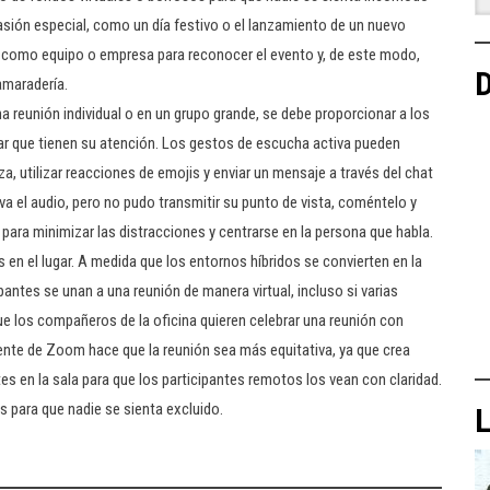
casión especial, como un día festivo o el lanzamiento de un nuevo
 como equipo o empresa para reconocer el evento y, de este modo,
D
amaradería.
na reunión individual o en un grupo grande, se debe proporcionar a los
ar que tienen su atención. Los gestos de escucha activa pueden
, utilizar reacciones de emojis y enviar un mensaje a través del chat
iva el audio, pero no pudo transmitir su punto de vista, coméntelo y
 para minimizar las distracciones y centrarse en la persona que habla.
s en el lugar. A medida que los entornos híbridos se convierten en la
antes se unan a una reunión de manera virtual, incluso si varias
 los compañeros de la oficina quieren celebrar una reunión con
gente de Zoom hace que la reunión sea más equitativa, ya que crea
tes en la sala para que los participantes remotos los vean con claridad.
s para que nadie se sienta excluido.
L