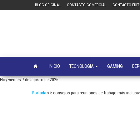
Saltar
BLOG ORIGINAL
CONTACTO COMERCIAL
CONTACTO EDIT
al
contenido
INICIO
TECNOLOGÍA
GAMING
DEP
Hoy viernes 7 de agosto de 2026
Portada
»
5 consejos para reuniones de trabajo más inclus