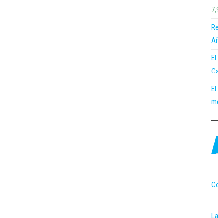
7,
Re
Añ
El
Ca
El
me
Co
La