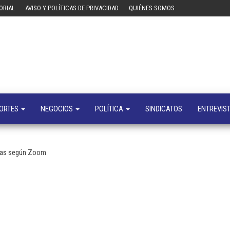
ORIAL
AVISO Y POLÍTICAS DE PRIVACIDAD
QUIÉNES SOMOS
Tecn
Noticias 
opinión
sobre
tecnologí
y
negocio
ORTES
NEGOCIOS
POLÍTICA
SINDICATOS
ENTREVIS
ivas según Zoom