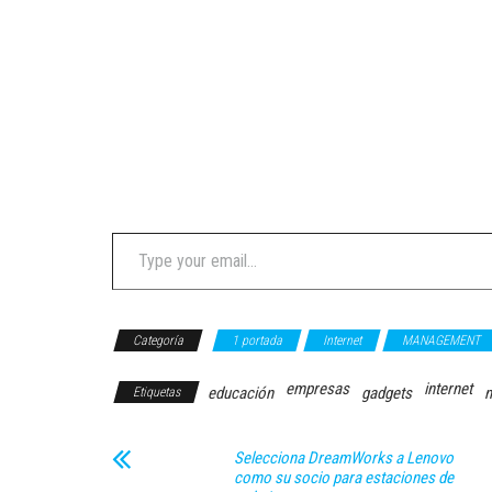
Type your email…
Categoría
1 portada
Internet
MANAGEMENT
empresas
internet
educación
gadgets
n
Etiquetas
Selecciona DreamWorks a Lenovo
como su socio para estaciones de