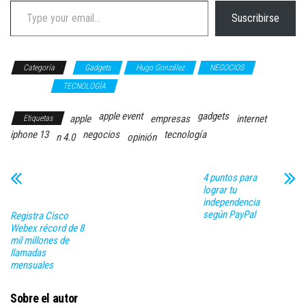
Type your email…
Suscribirse
Categoría
Gadgets
Hugo González
NEGOCIOS
OPINIÓN
TECNOLOGÍA
apple event
gadgets
apple
empresas
internet
Etiquetas
iphone 13
negocios
tecnología
n 4.0
opinión
4 puntos para
lograr tu
independencia
según PayPal
Registra Cisco
Webex récord de 8
mil millones de
llamadas
mensuales
Sobre el autor