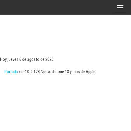
Saltar
A
al
l
contenido
t
e
r
Tecn
Noticias 
opinión
n
sobre
a
tecnologí
Hoy jueves 6 de agosto de 2026
y
r
negocio
Portada
»
n 4.0 # 128 Nuevo iPhone 13 y más de Apple
l
a
n
a
v
e
g
a