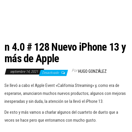
c
i
ó
n
n 4.0 # 128 Nuevo iPhone 13 y
más de Apple
Por
HUGO GONZÁLEZ
septiembre 14, 2021
Desactivado
Se llevó a cabo el Apple Event «California Streaming» y, como era de
esperarse, anunciaron muchos nuevos productos; algunos con mejoras
inesperadas y sin duda, la atención se la llevó el iPhone 13.
De esto y más vamos a charlar algunos del cuarteto de dueto que a
veces se hace pero que entonamos con mucho gusto.