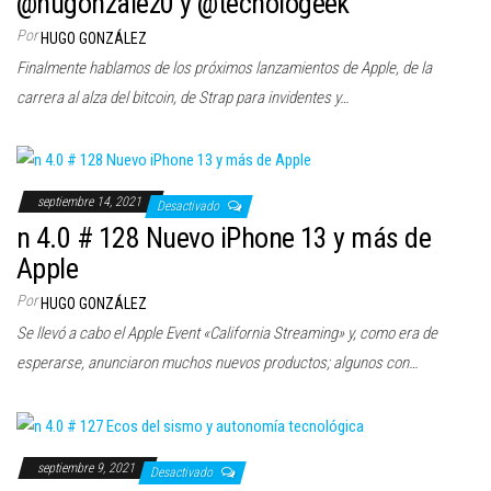
@hugonzalez0 y @tecnologeek
c
Por
HUGO GONZÁLEZ
i
Finalmente hablamos de los próximos lanzamientos de Apple, de la
ó
carrera al alza del bitcoin, de Strap para invidentes y…
n
septiembre 14, 2021
Desactivado
n 4.0 # 128 Nuevo iPhone 13 y más de
Apple
Por
HUGO GONZÁLEZ
Se llevó a cabo el Apple Event «California Streaming» y, como era de
esperarse, anunciaron muchos nuevos productos; algunos con…
septiembre 9, 2021
Desactivado