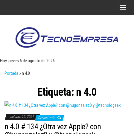
Saltar
A
al
l
contenido
t
e
r
Tecn
Noticias 
opinión
n
sobre
a
tecnologí
Hoy jueves 6 de agosto de 2026
y
r
negocio
Portada
»
n 4.0
l
a
Etiqueta:
n 4.0
n
a
v
e
octubre 12, 2021
Desactivado
g
n 4.0 # 134 ¿Otra vez Apple? con
a