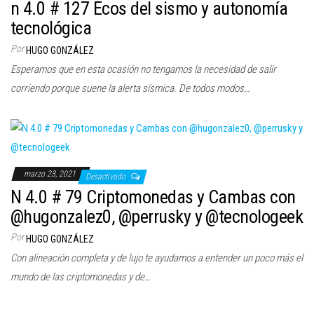
n 4.0 # 127 Ecos del sismo y autonomía
tecnológica
Por
HUGO GONZÁLEZ
Esperamos que en esta ocasión no tengamos la necesidad de salir
corriendo porque suene la alerta sísmica. De todos modos…
marzo 23, 2021
Desactivado
N 4.0 # 79 Criptomonedas y Cambas con
@hugonzalez0, @perrusky y @tecnologeek
Por
HUGO GONZÁLEZ
Con alineación completa y de lujo te ayudamos a entender un poco más el
mundo de las criptomonedas y de…