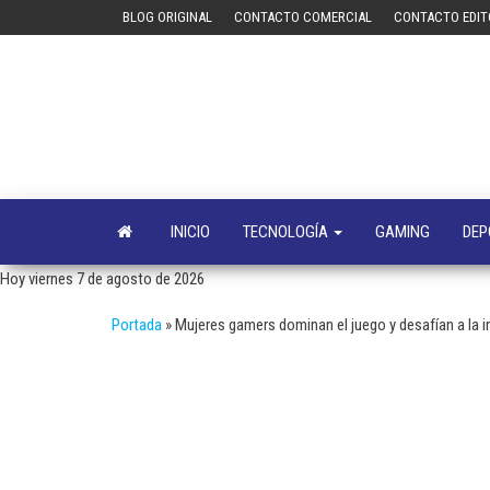
Saltar
BLOG ORIGINAL
CONTACTO COMERCIAL
CONTACTO EDIT
al
contenido
INICIO
TECNOLOGÍA
GAMING
DEP
Hoy viernes 7 de agosto de 2026
Portada
»
Mujeres gamers dominan el juego y desafían a la i