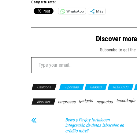
Comparte esto:
WhatsApp
Más
Discover mor
Subscribe to get the 
Type your email…
Categoría
1 portada
Gadgets
NEGOCIOS
gadgets
tecnología
empresas
negocios
Etiquetas
Belvo y Payjoy fortalecen
integración de datos laborales en
crédito móvil