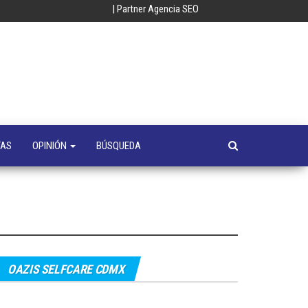
| Partner Agencia SEO
oempresa
y
a
s
TAS
OPINIÓN
BÚSQUEDA
OAZIS SELFCARE CDMX