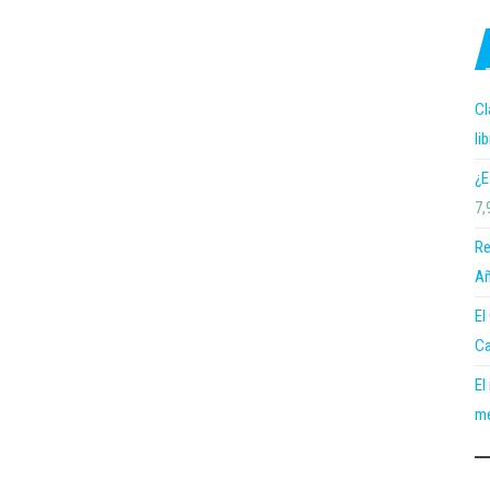
Cl
li
¿E
7,
Re
Añ
El
Ca
El
me