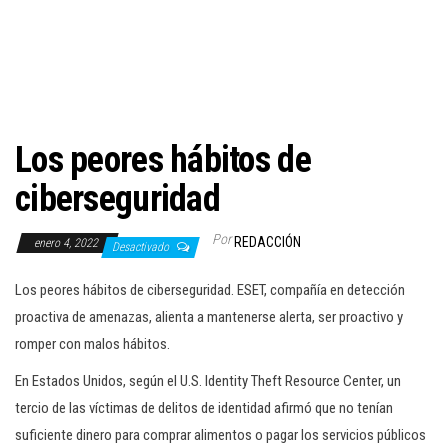
c
i
ó
n
Los peores hábitos de
ciberseguridad
Por
REDACCIÓN
enero 4, 2022
Desactivado
Los peores hábitos de ciberseguridad. ESET, compañía en detección
proactiva de amenazas, alienta a mantenerse alerta, ser proactivo y
romper con malos hábitos.
En Estados Unidos, según el U.S. Identity Theft Resource Center, un
tercio de las víctimas de delitos de identidad afirmó que no tenían
suficiente dinero para comprar alimentos o pagar los servicios públicos