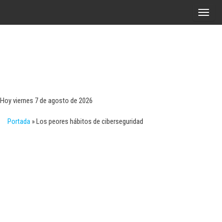
Saltar
A
al
l
contenido
t
e
r
Tecn
Noticias 
opinión
n
sobre
a
tecnologí
Hoy viernes 7 de agosto de 2026
y
r
negocio
Portada
»
Los peores hábitos de ciberseguridad
l
a
n
a
v
e
g
a