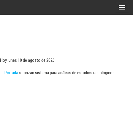
Saltar
A
al
l
contenido
t
e
r
Tecn
Noticias 
opinión
n
sobre
a
tecnologí
Hoy lunes 10 de agosto de 2026
y
r
negocio
Portada
»
Lanzan sistema para análisis de estudios radiológicos
l
a
n
a
v
e
g
a