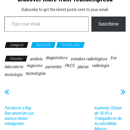
Subscribe to get the latest posts sent to your email.
Type your email…
Suscribirse
Categoría
NEGOCIOS
TECNOLOGÍA
diagnósticos
Eva
análisis
estudios radiológicos
Etiquetas
negocios
PACS
radiología
laboratorio
pacientes
placas
tecnologías
tecnología
Facebook y Ray-
Aumento Global
Ban anuncian sus
de 18.4% a
nuevos lentes
Trabajadores de
inteligentes
ArcelorMittal
México