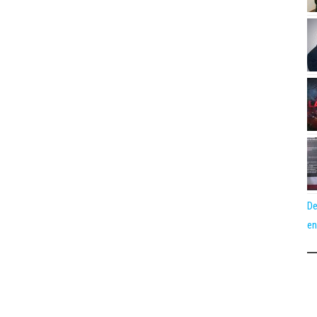
De
en