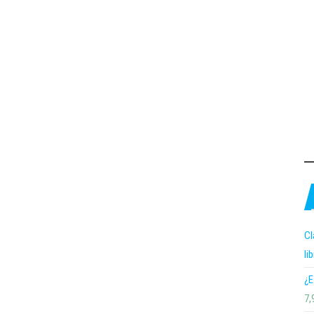
Cl
li
¿E
7,