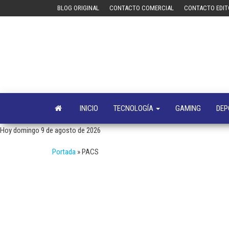
Saltar
BLOG ORIGINAL
CONTACTO COMERCIAL
CONTACTO EDIT
al
contenido
INICIO
TECNOLOGÍA
GAMING
DEP
Hoy domingo 9 de agosto de 2026
Portada
»
PACS