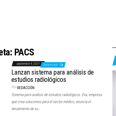
eta:
PACS
septiembre 9, 2021
Desactivado
Lanzan sistema para análisis de
estudios radiológicos
Por
REDACCIÓN
Sistema para análisis de estudios radiológicos. Eva, empresa
que crea soluciones para el sector médico, anuncia el
lanzamiento de su…