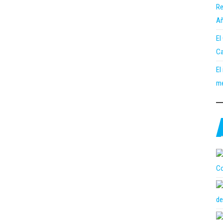
Re
Añ
El
Ca
El
me
Co
de