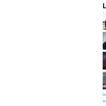
L
De
en