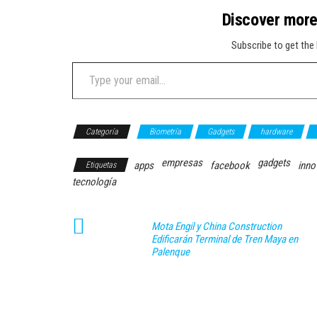
Discover mor
Subscribe to get the 
Type your email…
Categoría
Biometría
Gadgets
hardware
empresas
gadgets
apps
facebook
inno
Etiquetas
tecnología
Mota Engil y China Construction
Edificarán Terminal de Tren Maya en
Palenque