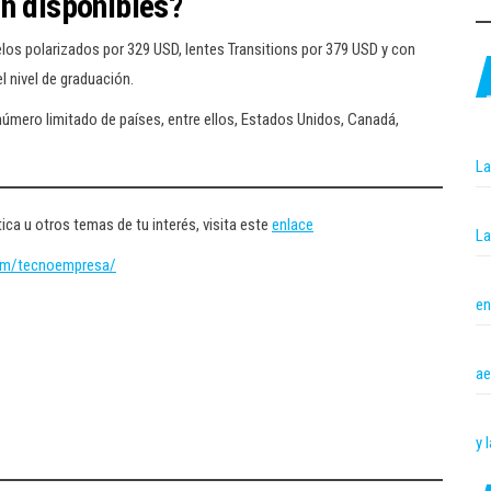
n disponibles?
elos polarizados por 329 USD, lentes Transitions por 379 USD y con
l nivel de graduación.
número limitado de países, entre ellos, Estados Unidos, Canadá,
La
ica u otros temas de tu interés, visita este
enlace
La
om/tecnoempresa/
en
ae
y 