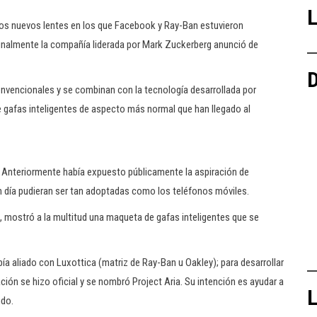
L
 los nuevos lentes en los que Facebook y Ray-Ban estuvieron
 finalmente la compañía liderada por Mark Zuckerberg anunció de
D
nvencionales y se combinan con la tecnología desarrollada por
e gafas inteligentes de aspecto más normal que han llegado al
í. Anteriormente había expuesto públicamente la aspiración de
n día pudieran ser tan adoptadas como los teléfonos móviles.
 mostró a la multitud una maqueta de gafas inteligentes que se
a aliado con Luxottica (matriz de Ray-Ban u Oakley); para desarrollar
ión se hizo oficial y se nombró Project Aria. Su intención es ayudar a
L
ndo.