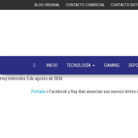
Saltar
BLOG ORIGINAL
CONTACTO COMERCIAL
CONTACTO EDIT
al
contenido
INICIO
TECNOLOGÍA
GAMING
DEP
Hoy miércoles 5 de agosto de 2026
Portada
»
Facebook y Ray-Ban anuncian sus nuevos lentes i