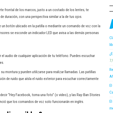
te frontal de los marcos, justo a un costado de los lentes; te
e duración, con una perspectiva similar a la de tus ojos.
de un botón ubicado en la patilla o mediante un comando de voz con la
nsores se esconde un indicador LED que avisa a las demás personas
Cl
li
¿E
 el audio de cualquier aplicación de tu teléfono. Puedes escuchar
7,
es.
Re
u montura y pueden utilizarse para realizar llamadas. Las patillas
Añ
ión de ruido que aísla el ruido exterior para escuchar correctamente
El
Ca
 decir “Hey Facebook, toma una foto” (o video), y las Ray-Ban Stories
El
nció que los comandos de voz solo funcionarán en inglés.
me