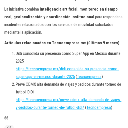
La iniciativa combina
inteligencia artificial, monitoreo en tiempo
real, geolocalización y coordinación institucional
para responder a
incidentes relacionados con los servicios de movilidad solicitados
mediante la aplicación.
Artículos relacionados en Tecnoempresa.mx (últimos 9 meses):
DiDi consolida su presencia como Súper App en México durante
2025
https://tecnoempresa.mx/didi-consolida-su-presencia-como-
super-app-en-mexico-durante-2025
(
Tecnoempresa
)
Prevé CDMX alta demanda de viajes y pedidos durante torneo de
futbol: DiDi
https://tecnoempresa.mx/preve-cdmx-alta-demanda-de-viajes-
y-pedidos-durante-torneo-de-futbol-didi/
(
Tecnoempresa
)
66