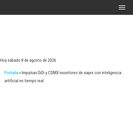
Saltar
A
al
l
contenido
t
e
r
Tecn
Noticias 
opinión
n
sobre
a
tecnologí
Hoy sábado 8 de agosto de 2026
y
r
negocio
Portada
»
Impulsan DiDi y CDMX monitoreo de viajes con inteligencia
l
artificial en tiempo real
a
n
a
v
e
g
a