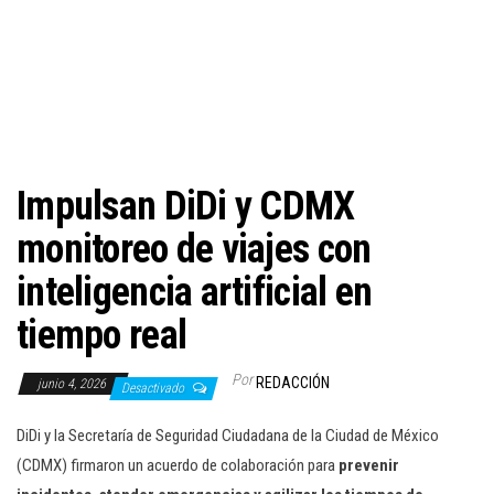
c
i
ó
n
Impulsan DiDi y CDMX
monitoreo de viajes con
inteligencia artificial en
tiempo real
Por
REDACCIÓN
junio 4, 2026
Desactivado
DiDi y la Secretaría de Seguridad Ciudadana de la Ciudad de México
(CDMX) firmaron un acuerdo de colaboración para
prevenir