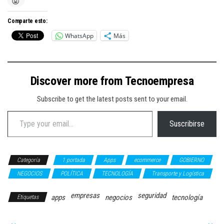
Comparte esto:
WhatsApp
Más
Discover more from Tecnoempresa
Subscribe to get the latest posts sent to your email.
Type your email…
Suscribirse
Categoría
1 portada
Apps
ecommerce
GOBIERNO
NEGOCIOS
POLÍTICA
TECNOLOGÍA
Transporte y Logística
empresas
seguridad
apps
negocios
tecnología
Etiquetas