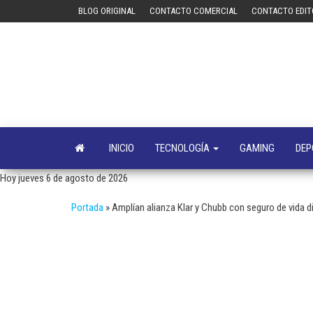
Saltar
BLOG ORIGINAL
CONTACTO COMERCIAL
CONTACTO EDIT
al
contenido
INICIO
TECNOLOGÍA
GAMING
DEP
Hoy jueves 6 de agosto de 2026
Portada
»
Amplían alianza Klar y Chubb con seguro de vida d