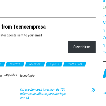
¿E
7,
Re
Añ
e from Tecnoempresa
El
latest posts sent to your email.
Ca
El
Suscribirse
me
h
InsurTech
NEGOCIOS
seguros
TECNOLOGÍA
negocios
ch
tecnología
Ofrece Zendesk inversión de 100
La
millones de dólares para startups
con IA