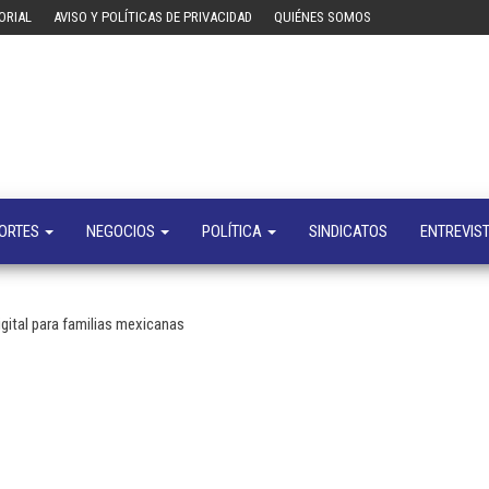
ORIAL
AVISO Y POLÍTICAS DE PRIVACIDAD
QUIÉNES SOMOS
Tecn
Noticias 
opinión
sobre
tecnologí
y
negocio
ORTES
NEGOCIOS
POLÍTICA
SINDICATOS
ENTREVIS
igital para familias mexicanas