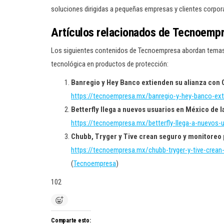
soluciones dirigidas a pequeñas empresas y clientes corpor
Artículos relacionados de Tecnoemp
Los siguientes contenidos de Tecnoempresa abordan temas vi
tecnológica en productos de protección:
Banregio y Hey Banco extienden su alianza co
https://tecnoempresa.mx/banregio-y-hey-banco-ex
Betterfly llega a nuevos usuarios en México de 
https://tecnoempresa.mx/betterfly-llega-a-nuevos
Chubb, Tryger y Tive crean seguro y monitoreo
https://tecnoempresa.mx/chubb-tryger-y-tive-crean
(
Tecnoempresa
)
102
Comparte esto: