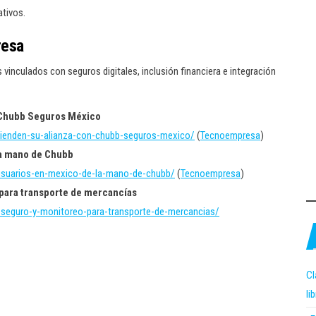
ativos.
resa
nculados con seguros digitales, inclusión financiera e integración
n Chubb Seguros México
tienden-su-alianza-con-chubb-seguros-mexico/
(
Tecnoempresa
)
la mano de Chubb
-usuarios-en-mexico-de-la-mano-de-chubb/
(
Tecnoempresa
)
 para transporte de mercancías
-seguro-y-monitoreo-para-transporte-de-mercancias/
Cl
li