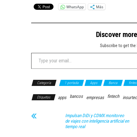
WhatsApp
Más
Discover mor
Subscribe to get the 
Type your email…
Categoría
1 portada
Apps
Banca
fintec
bancos
fintech
apps
empresas
insurte
Etiquetas
Impulsan DiDi y CDMX monitoreo
de viajes con inteligencia artificial en
tiempo real