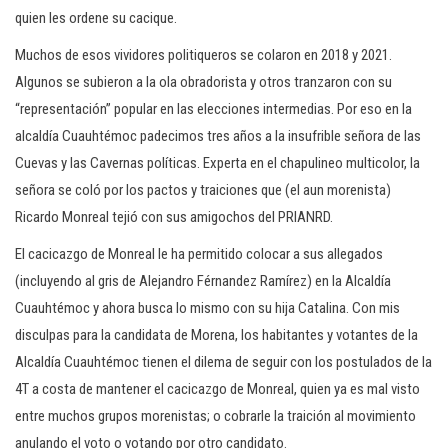
quien les ordene su cacique.
Muchos de esos vividores politiqueros se colaron en 2018 y 2021.
Algunos se subieron a la ola obradorista y otros tranzaron con su
“representación” popular en las elecciones intermedias. Por eso en la
alcaldía Cuauhtémoc padecimos tres años a la insufrible señora de las
Cuevas y las Cavernas políticas. Experta en el chapulineo multicolor, la
señora se coló por los pactos y traiciones que (el aun morenista)
Ricardo Monreal tejió con sus amigochos del PRIANRD.
El cacicazgo de Monreal le ha permitido colocar a sus allegados
(incluyendo al gris de Alejandro Férnandez Ramírez) en la Alcaldía
Cuauhtémoc y ahora busca lo mismo con su hija Catalina. Con mis
disculpas para la candidata de Morena, los habitantes y votantes de la
Alcaldía Cuauhtémoc tienen el dilema de seguir con los postulados de la
4T a costa de mantener el cacicazgo de Monreal, quien ya es mal visto
entre muchos grupos morenistas; o cobrarle la traición al movimiento
anulando el voto o votando por otro candidato.