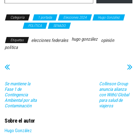
Categoría
1 portada
Elecciones 2024
Hugo González
OPINIÓN
POLÍTICA
SENADO
hugo gonzález
elecciones federales
opinión
Etiquetas
política
Se mantiene la
Collinson Group
Fase 1 de
anuncia alianza
Contingencia
con WithU Global
Ambiental por alta
para salud de
Contaminación
viajeros
Sobre el autor
Hugo González