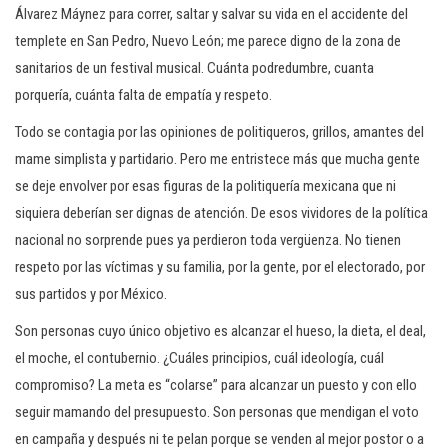
Álvarez Máynez para correr, saltar y salvar su vida en el accidente del
templete en San Pedro, Nuevo León; me parece digno de la zona de
sanitarios de un festival musical. Cuánta podredumbre, cuanta
porquería, cuánta falta de empatía y respeto.
Todo se contagia por las opiniones de politiqueros, grillos, amantes del
mame simplista y partidario. Pero me entristece más que mucha gente
se deje envolver por esas figuras de la politiquería mexicana que ni
siquiera deberían ser dignas de atención. De esos vividores de la política
nacional no sorprende pues ya perdieron toda vergüenza. No tienen
respeto por las víctimas y su familia, por la gente, por el electorado, por
sus partidos y por México.
Son personas cuyo único objetivo es alcanzar el hueso, la dieta, el deal,
el moche, el contubernio. ¿Cuáles principios, cuál ideología, cuál
compromiso? La meta es “colarse” para alcanzar un puesto y con ello
seguir mamando del presupuesto. Son personas que mendigan el voto
en campaña y después ni te pelan porque se venden al mejor postor o a