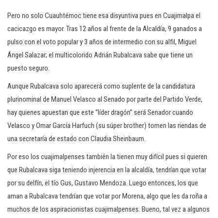
Pero no solo Cuauhtémoc tiene esa disyuntiva pues en Cuajimalpa el
cacicazgo es mayor. Tras 12 años al frente de la Alcaldía, 9 ganados a
pulso con el voto popular y 3 años de intermedio con su alfil, Miguel
Ángel Salazar; el multicolorido Adrián Rubalcava sabe que tiene un
puesto seguro.
Aunque Rubalcava solo aparecerá como suplente de la candidatura
plurinominal de Manuel Velasco al Senado por parte del Partido Verde,
hay quienes apuestan que este “líder dragón” será Senador cuando
Velasco y Omar García Harfuch (su súper brother) tomen las riendas de
una secretaría de estado con Claudia Sheinbaum.
Por eso los cuajimalpenses también la tienen muy difícil pues si quieren
que Rubalcava siga teniendo injerencia en la alcaldía, tendrían que votar
por su delfín, el tío Gus, Gustavo Mendoza. Luego entonces, los que
aman a Rubalcava tendrían que votar por Morena, algo que les da roña a
muchos de los aspiracionistas cuajimalpenses. Bueno, tal vez a algunos