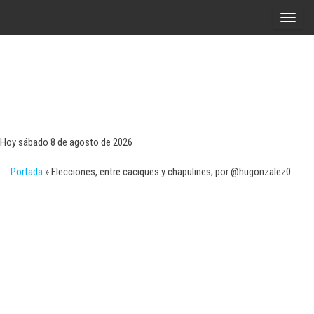
Saltar
A
al
l
contenido
t
e
r
Tecn
Noticias 
opinión
n
sobre
a
tecnologí
Hoy sábado 8 de agosto de 2026
y
r
negocio
Portada
»
Elecciones, entre caciques y chapulines; por @hugonzalez0
l
a
n
a
v
e
g
a