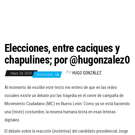
c
i
ó
n
Elecciones, entre caciques y
chapulines; por @hugonzalez0
Por
HUGO GONZÁLEZ
mayo 24, 2024
Desactivado
Al momento de escribir este texto me entero de que en las redes
sociales existe un debate por las tragedia en el cierre de campaña de
Movimiento Ciudadano (MC) en Nuevo León. Como ya se está haciendo
una (triste) costumbre, la miseria humana brota en esas letrinas
digitales.
El debate sobre la reacción (instintiva) del candidato presidencial Jorge