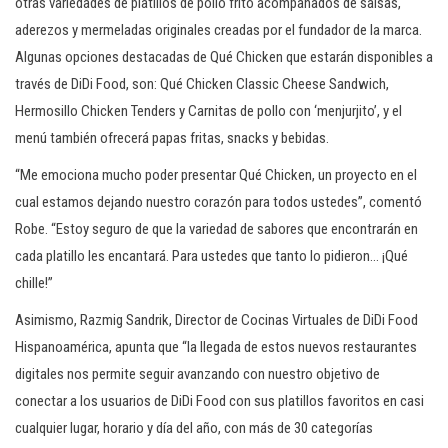
otras variedades de platillos de pollo frito acompañados de salsas,
aderezos y mermeladas originales creadas por el fundador de la marca.
Algunas opciones destacadas de Qué Chicken que estarán disponibles a
través de DiDi Food, son: Qué Chicken Classic Cheese Sandwich,
Hermosillo Chicken Tenders y Carnitas de pollo con ‘menjurjito’, y el
menú también ofrecerá papas fritas, snacks y bebidas.
“Me emociona mucho poder presentar Qué Chicken, un proyecto en el
cual estamos dejando nuestro corazón para todos ustedes”, comentó
Robe. “Estoy seguro de que la variedad de sabores que encontrarán en
cada platillo les encantará. Para ustedes que tanto lo pidieron… ¡Qué
chille!”
Asimismo, Razmig Sandrik, Director de Cocinas Virtuales de DiDi Food
Hispanoamérica, apunta que “la llegada de estos nuevos restaurantes
digitales nos permite seguir avanzando con nuestro objetivo de
conectar a los usuarios de DiDi Food con sus platillos favoritos en casi
cualquier lugar, horario y día del año, con más de 30 categorías