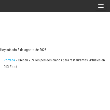
Saltar
A
al
l
contenido
t
e
r
Tecn
Noticias 
opinión
n
sobre
a
tecnologí
Hoy sábado 8 de agosto de 2026
y
r
negocio
Portada
»
Crecen 25% los pedidos diarios para restaurantes virtuales en
l
DiDi Food
a
n
a
v
e
g
a