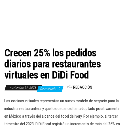
c
i
ó
n
Crecen 25% los pedidos
diarios para restaurantes
virtuales en DiDi Food
Por
REDACCIÓN
noviembre 17, 2023
Desactivado
Las cocinas virtuales representan un nuevo modelo de negocio para la
industria restaurantera y que los usuarios han adoptado positivamente
en México a través del alcance del food delivery. Por ejemplo, al tercer
trimestre del 2023, DiDi Food registró un incremento de más del 25% en