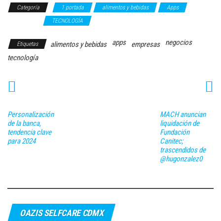
Categoría
1 portada
alimentos y bebidas
Apps
ecommerce
TECNOLOGÍA
apps
negocios
alimentos y bebidas
empresas
Etiquetas
tecnología
Personalización
MACH anuncian
de la banca,
liquidación de
tendencia clave
Fundación
para 2024
Canitec;
trascendidos de
@hugonzalez0
OAZIS SELFCARE CDMX