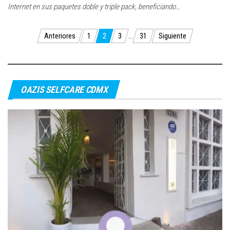
Internet en sus paquetes doble y triple pack, beneficiando…
Paginación
Anteriores
1
2
3
…
31
Siguiente
de
entradas
OAZIS SELFCARE CDMX