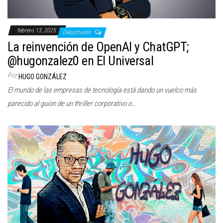
febrero 13, 2025
Desactivado
La reinvención de OpenAI y ChatGPT;
@hugonzalez0 en El Universal
Por
HUGO GONZÁLEZ
El mundo de las empresas de tecnología está dando un vuelco más
parecido al guion de un thriller corporativo o…