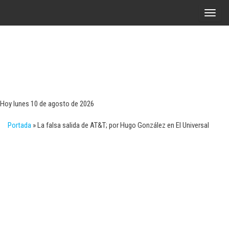
Saltar
A
al
l
contenido
t
e
r
Tecn
Noticias 
opinión
n
sobre
a
tecnologí
Hoy lunes 10 de agosto de 2026
y
r
negocio
Portada
»
La falsa salida de AT&T; por Hugo González en El Universal
l
a
n
a
v
e
g
a