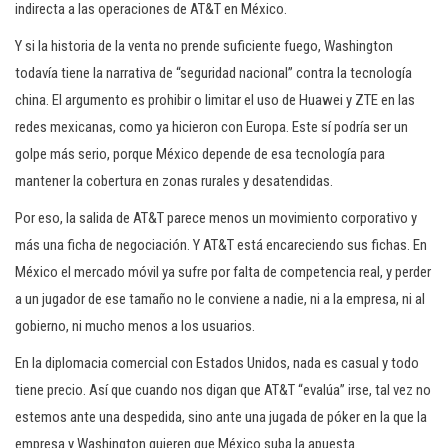
indirecta a las operaciones de AT&T en México.
Y si la historia de la venta no prende suficiente fuego, Washington
todavía tiene la narrativa de “seguridad nacional” contra la tecnología
china. El argumento es prohibir o limitar el uso de Huawei y ZTE en las
redes mexicanas, como ya hicieron con Europa. Este sí podría ser un
golpe más serio, porque México depende de esa tecnología para
mantener la cobertura en zonas rurales y desatendidas.
Por eso, la salida de AT&T parece menos un movimiento corporativo y
más una ficha de negociación. Y AT&T está encareciendo sus fichas. En
México el mercado móvil ya sufre por falta de competencia real, y perder
a un jugador de ese tamaño no le conviene a nadie, ni a la empresa, ni al
gobierno, ni mucho menos a los usuarios.
En la diplomacia comercial con Estados Unidos, nada es casual y todo
tiene precio. Así que cuando nos digan que AT&T “evalúa” irse, tal vez no
estemos ante una despedida, sino ante una jugada de póker en la que la
empresa y Washington quieren que México suba la apuesta.