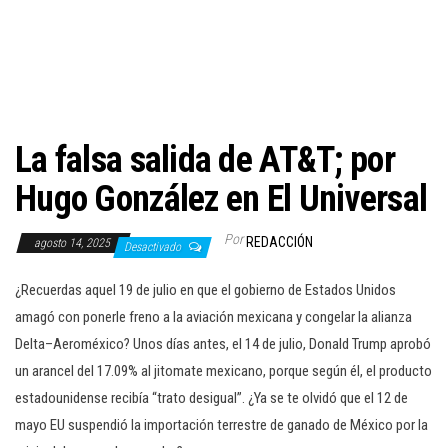
c
i
ó
n
La falsa salida de AT&T; por
Hugo González en El Universal
Por
REDACCIÓN
agosto 14, 2025
Desactivado
¿Recuerdas aquel 19 de julio en que el gobierno de Estados Unidos
amagó con ponerle freno a la aviación mexicana y congelar la alianza
Delta–Aeroméxico? Unos días antes, el 14 de julio, Donald Trump aprobó
un arancel del 17.09% al jitomate mexicano, porque según él, el producto
estadounidense recibía “trato desigual”. ¿Ya se te olvidó que el 12 de
mayo EU suspendió la importación terrestre de ganado de México por la