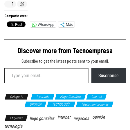
1
Comparte esto:
WhatsApp
Más
Discover more from Tecnoempresa
Subscribe to get the latest posts sent to your email.
Type your email…
Suscribirse
Categoría
1 portada
Hugo González
Internet
NEGOCIOS
OPINIÓN
TECNOLOGÍA
Telecomunicaciones
internet
opinión
hugo gonzález
negocios
Etiquetas
tecnología