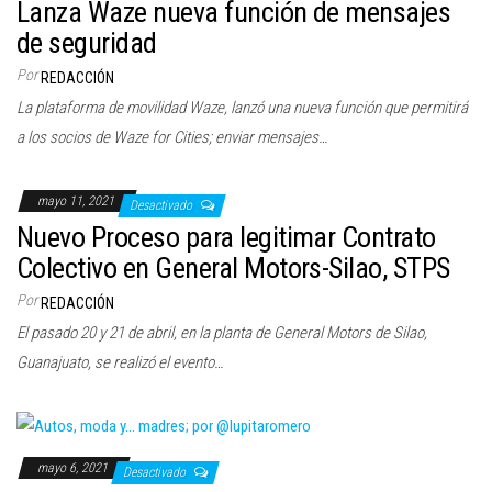
Lanza Waze nueva función de mensajes
de seguridad
Por
REDACCIÓN
La plataforma de movilidad Waze, lanzó una nueva función que permitirá
a los socios de Waze for Cities; enviar mensajes…
mayo 11, 2021
Desactivado
Nuevo Proceso para legitimar Contrato
Colectivo en General Motors-Silao, STPS
Por
REDACCIÓN
El pasado 20 y 21 de abril, en la planta de General Motors de Silao,
Guanajuato, se realizó el evento…
mayo 6, 2021
Desactivado