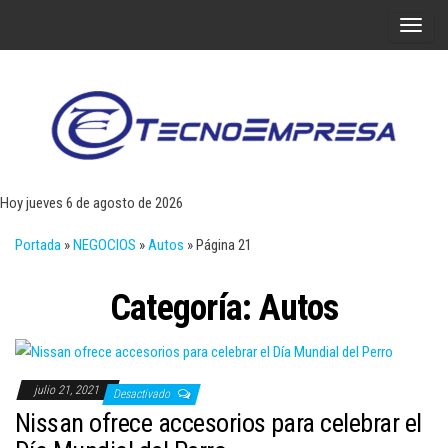
Saltar
A
al
l
contenido
t
e
r
Tecn
Noticias 
opinión
n
sobre
a
tecnologí
Hoy jueves 6 de agosto de 2026
y
r
negocio
Portada
»
NEGOCIOS
»
Autos
»
Página 21
l
a
Categoría:
Autos
n
a
v
e
julio 21, 2021
Desactivado
g
Nissan ofrece accesorios para celebrar el
a