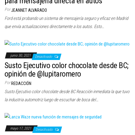
para mensajería directa en autos
Por
JEANNET ALVARADO
Ford está probando un sistema de mensajería seguro y eficaz en Madrid
que envía actualizaciones directamente a los autos. Esto…
junio 30, 2021
Desactivado
Susto Ejecutivo color chocolate desde BC;
opinión de @lupitaromero
Por
REDACCIÓN
Susto Ejecutivo color chocolate desde BC Reacción inmediata la que tuvo
la industria automotriz luego de escuchar de boca del…
mayo 17, 2021
Desactivado