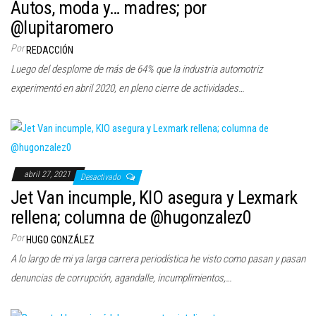
Autos, moda y… madres; por
@lupitaromero
Por
REDACCIÓN
Luego del desplome de más de 64% que la industria automotriz
experimentó en abril 2020, en pleno cierre de actividades…
abril 27, 2021
Desactivado
Jet Van incumple, KIO asegura y Lexmark
rellena; columna de @hugonzalez0
Por
HUGO GONZÁLEZ
A lo largo de mi ya larga carrera periodística he visto como pasan y pasan
denuncias de corrupción, agandalle, incumplimientos,…