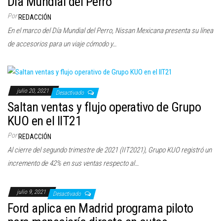
Día Mundial del Perro
c
Por
REDACCIÓN
i
En el marco del Día Mundial del Perro, Nissan Mexicana presenta su línea
ó
de accesorios para un viaje cómodo y…
n
julio 20, 2021
Desactivado
Saltan ventas y flujo operativo de Grupo
KUO en el IIT21
Por
REDACCIÓN
Al cierre del segundo trimestre de 2021 (IIT2021), Grupo KUO registró un
incremento de 42% en sus ventas respecto al…
julio 9, 2021
Desactivado
Ford aplica en Madrid programa piloto