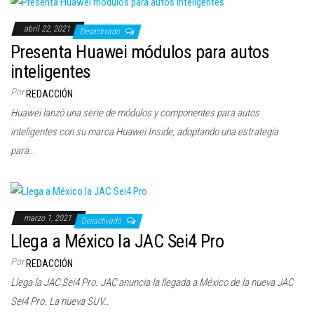
abril 22, 2021
Desactivado
Presenta Huawei módulos para autos
inteligentes
Por
REDACCIÓN
Huawei lanzó una serie de módulos y componentes para autos
inteligentes con su marca Huawei Inside; adoptando una estrategia
para…
marzo 1, 2021
Desactivado
Llega a México la JAC Sei4 Pro
Por
REDACCIÓN
Llega la JAC Sei4 Pro. JAC anuncia la llegada a México de la nueva JAC
Sei4 Pro. La nueva SUV…