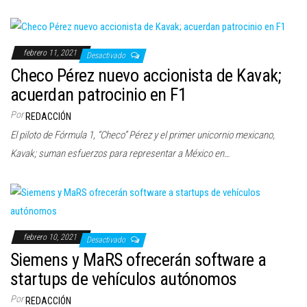
febrero 11, 2021
Desactivado
Checo Pérez nuevo accionista de Kavak;
acuerdan patrocinio en F1
Por
REDACCIÓN
El piloto de Fórmula 1, “Checo” Pérez y el primer unicornio mexicano,
Kavak; suman esfuerzos para representar a México en…
febrero 10, 2021
Desactivado
Siemens y MaRS ofrecerán software a
startups de vehículos autónomos
Por
REDACCIÓN