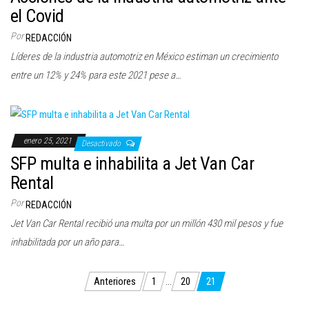
el Covid
Por
REDACCIÓN
Líderes de la industria automotriz en México estiman un crecimiento
entre un 12% y 24% para este 2021 pese a…
enero 25, 2021
Desactivado
SFP multa e inhabilita a Jet Van Car
Rental
Por
REDACCIÓN
Jet Van Car Rental recibió una multa por un millón 430 mil pesos y fue
inhabilitada por un año para…
Paginación
Anteriores
1
…
20
21
de